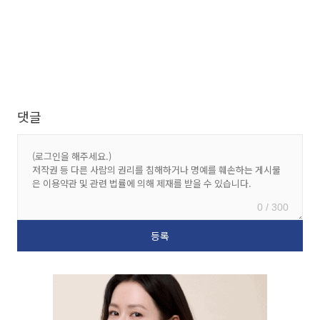
댓글
0 / 300