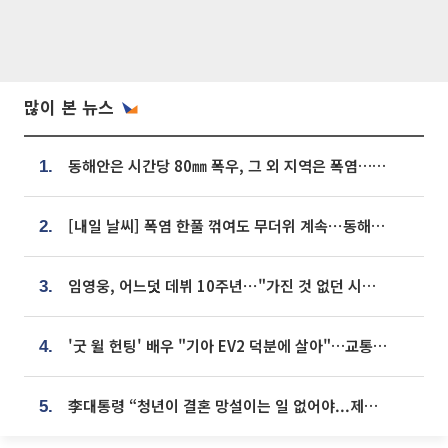
많이 본 뉴스
동해안은 시간당 80㎜ 폭우, 그 외 지역은 폭염…‘극과 극 날씨’
1.
[내일 날씨] 폭염 한풀 꺾여도 무더위 계속⋯동해안 이틀 연속 비
2.
임영웅, 어느덧 데뷔 10주년⋯"가진 것 없던 시절, 내 앞엔 20명의 팬뿐"
3.
'굿 윌 헌팅' 배우 "기아 EV2 덕분에 살아"…교통사고 후 안전성 극찬
4.
李대통령 “청년이 결혼 망설이는 일 없어야...제도상 불이익 조사”
5.