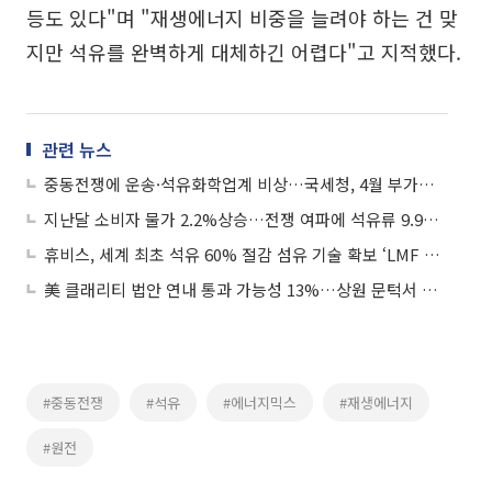
등도 있다"며 "재생에너지 비중을 늘려야 하는 건 맞
지만 석유를 완벽하게 대체하긴 어렵다"고 지적했다.
관련 뉴스
중동전쟁에 운송·석유화학업계 비상…국세청, 4월 부가세 납부유예 나선다
지난달 소비자 물가 2.2%상승…전쟁 여파에 석유류 9.9%급등
휴비스, 세계 최초 석유 60% 절감 섬유 기술 확보 ‘LMF 생산’…고유가 대안 관측
美 클래리티 법안 연내 통과 가능성 13%…상원 문턱서 제동
#중동전쟁
#석유
#에너지믹스
#재생에너지
#원전