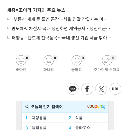
세종=조아라 기자의 주요 뉴스
“부동산 세제 큰 틀엔 공감⋯서울 집값 잡힐지는 미지수”
반도체·이차전지 국내 생산하면 세액공제…생산적금융 ISA 신설
태양광ㆍ반도체 전략품목⋯국내 생산 기업 세금 깎아준다
0
0
0
0
좋아요
화나요
슬퍼요
추가취재 원해요