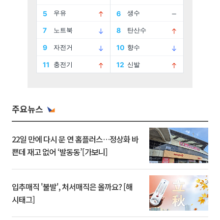
주요뉴스
22일 만에 다시 문 연 홈플러스…정상화 바
쁜데 재고 없어 ‘발동동’[가보니]
입추매직 '불발', 처서매직은 올까요? [해
시태그]