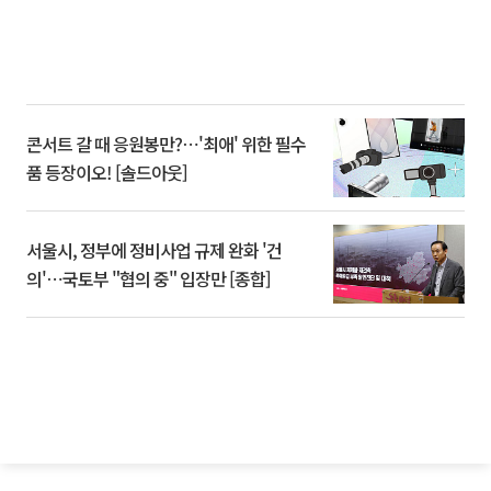
콘서트 갈 때 응원봉만?⋯'최애' 위한 필수
품 등장이오! [솔드아웃]
서울시, 정부에 정비사업 규제 완화 '건
의'⋯국토부 "협의 중" 입장만 [종합]