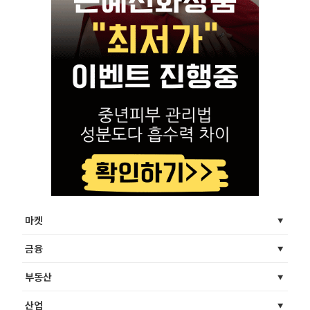
마켓
금융
부동산
산업