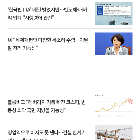
‘한국판 IRA’ 베일 벗었지만…반도체·배터
리 업계 “시행령이 관건”
與 “세제개편안 다양한 목소리 수렴…이달
말 정리 가능성”
블룸버그 “레버리지 거품 빠진 코스피, 변
동성 최악 국면 지났을 가능성”
영업익으로 이자도 못 낸다…건설 한계기