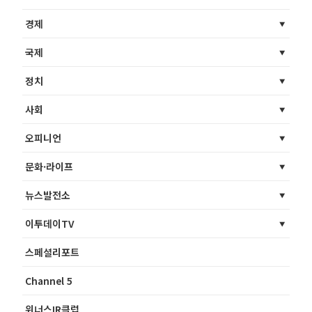
경제
국제
정치
사회
오피니언
문화·라이프
뉴스발전소
이투데이TV
스페셜리포트
Channel 5
위너스IR클럽