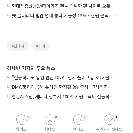
현대차증권, KIA타이거즈 팬들을 위한 팬 사이트 오픈
美 클래리티 법안 연내 통과 가능성 13%…상원 문턱서 제동
#현대차
#기아
김채빈 기자의 주요 뉴스
"전동화에도 입힌 안전 DNA" 전기 플래그십 SUV 볼보 'EX90'
BMW코리아, 8월 온라인 한정판 3종 출시…7시리즈·X7·M340i 투어링
한온시스템, 캐나다 정부서 100억 지원…북미 전동화 시장 가속
0
0
0
0
좋아요
화나요
슬퍼요
추가취재 원해요