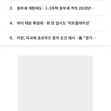
종부세 개편에도…1·3주택 종부세 격차 2028년부터 확대
3.
바다 태운 폭염에…회 한 접시도 ‘히트플레이션’
4.
이란, 미국에 호르무즈 합의 조건 제시…美 “경기 아직 안 끝나” [종합]
5.