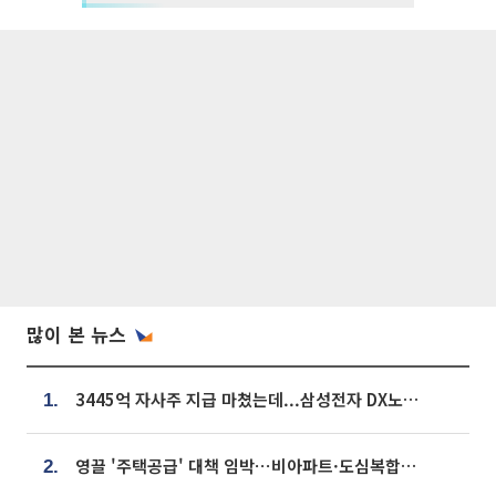
많이 본 뉴스
3445억 자사주 지급 마쳤는데...삼성전자 DX노조, 뒤늦은 '떼쓰기 집회'
1.
영끌 '주택공급' 대책 임박⋯비아파트·도심복합까지 총동원
2.