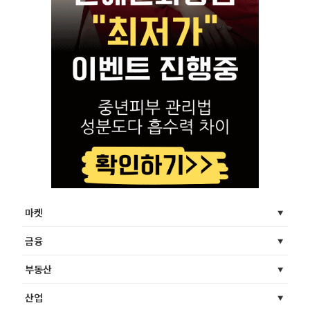
마켓
금융
부동산
산업