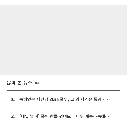
많이 본 뉴스
동해안은 시간당 80㎜ 폭우, 그 외 지역은 폭염…‘극과 극 날씨’
1.
[내일 날씨] 폭염 한풀 꺾여도 무더위 계속⋯동해안 이틀 연속 비
2.