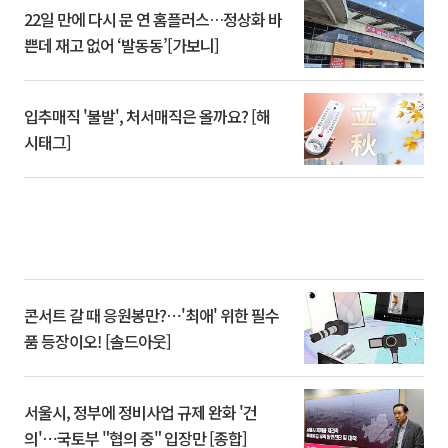
22일 만에 다시 문 연 홈플러스…정상화 바
쁜데 재고 없어 ‘발동동’[가보니]
입추매직 '불발', 처서매직은 올까요? [해
시태그]
콘서트 갈 때 응원봉만?⋯'최애' 위한 필수
품 등장이오! [솔드아웃]
서울시, 정부에 정비사업 규제 완화 '건
의'⋯국토부 "협의 중" 입장만 [종합]