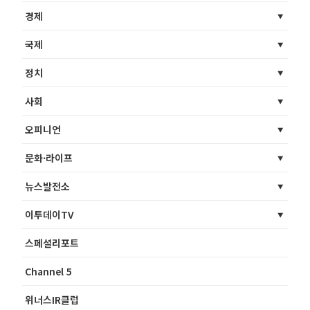
경제
국제
정치
사회
오피니언
문화·라이프
뉴스발전소
이투데이TV
스페셜리포트
Channel 5
위너스IR클럽