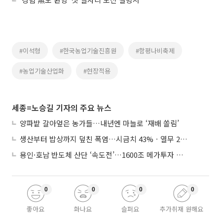
#이석형
#한국농업기술진흥원
#함평나비축제
#농업기술산업화
#현장적용
세종=노승길 기자의 주요 뉴스
양파밭 갈아엎은 농가들…내년엔 마늘로 ‘재배 쏠림’
생산부터 밥상까지 덮친 폭염…시금치 43%ㆍ열무 28% 급등
용인·호남 반도체 산단 ‘속도전’…1600조 메가투자 이행 총력
0
0
0
0
좋아요
화나요
슬퍼요
추가취재 원해요