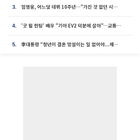
임영웅, 어느덧 데뷔 10주년⋯"가진 것 없던 시절, 내 앞엔 20명의 팬뿐"
3.
'굿 윌 헌팅' 배우 "기아 EV2 덕분에 살아"…교통사고 후 안전성 극찬
4.
李대통령 “청년이 결혼 망설이는 일 없어야...제도상 불이익 조사”
5.