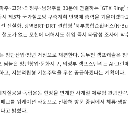
주~고양~의정부~남양주를 30분에 연결하는 'GTX-Ring'
즉시 제5차 국가철도망 구축계획 반영에 총력을 기울이겠다고
선 전철화, 광역BRT·DRT 결합형 '북부통합순환버스(N-Bus
 철도가 없는 포천에 대해서도 취임 즉시 타당성 조사에 착
는 첨단산업·청년 거점으로 재편한다. 동두천 캠프캐슬은 
프 님블은 청년창업·문화지구, 의정부 캠프스탠리는 AI·그린
하고, 지분적립형 기본주택을 우선 공급하겠다는 계획이다.
계지질공원·독립운동 현장을 연계한 사계절 체류형 관광전략
·폐교를 워케이션 타운으로 전환해 방문 중심에서 체류·생활
다고 밝혔다.