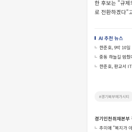
한 후보는 "규제
로 전환하겠다"고
AI 추천 뉴스
한준호, 9박 10
중동 하늘길 멈췄
한준호, 판교서 I
#경기북부메가시티
경기인천취재본부 
추미애 "복지가 