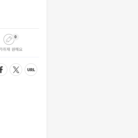
0
가취재 원해요