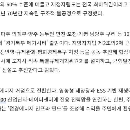
부의 60% 수준에 머물고 재정자립도는 전국 최하위권이라고
닌 70년간 지속된 구조적 불공정으로 규정했다.
파주·의정부·양주·동두천·연천·포천·가평·남양주·구리 등 10
 '경기북부 메가시티' 출범이다. 지방자치법 제2조의2에 
ng 노선반영·규제완화·평화경제특구 지정 등을 공동 추진해 협
청사에 도지사 직속 특별규제개혁위원회를 설치하고, 균형발전
 신설도 추진한다고 밝혔다.
에너지 거점으로 전환한다. 영농형 태양광과 ESS 기반 재
00
산업단지·데이터센터에 전용 전력망을 연결하는 한편, 
하는 '접경에너지 인프라 펀드'를 조성해 수익을 주민에게 환