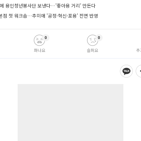
낭에 용인청년봉사단 보낸다…'좋아용 거리' 만든다
본점 첫 워크숍…추미애 '공정·혁신·포용' 전면 반영
0
0
화나요
슬퍼요
추