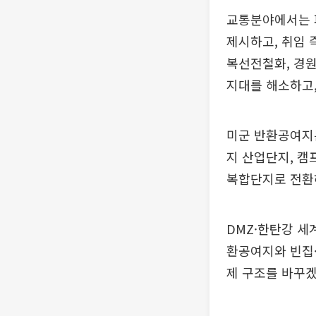
교통분야에서는 파
제시하고, 취임 
복선전철화, 경원
지대를 해소하고,
미군 반환공여지
지 산업단지, 캠
복합단지로 전환
DMZ·한탄강 세
환공여지와 빈집
제 구조를 바꾸겠