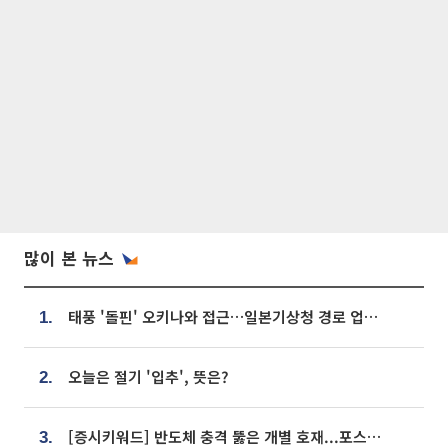
많이 본 뉴스
태풍 '돌핀' 오키나와 접근…일본기상청 경로 업데이트
1.
오늘은 절기 '입추', 뜻은?
2.
[증시키워드] 반도체 충격 뚫은 개별 호재...포스코퓨처엠·에코프로·한화솔루션 '눈길'
3.