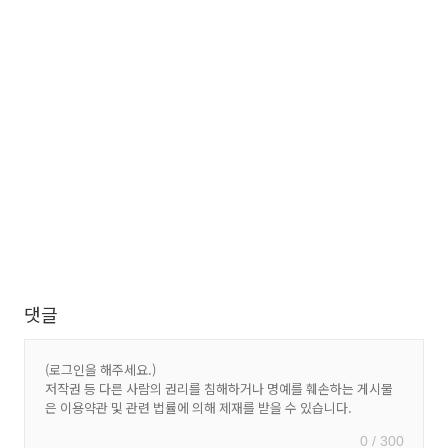
댓글
0 / 300