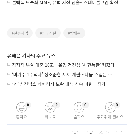
블랙록 토큰화 MMF, 유럽 시장 진출∙∙∙스테이블코인 확장
#일동제약
#연구개발
#박재홍
유혜은 기자의 주요 뉴스
잠재적 부실 대출 10조…은행 건전성 '시한폭탄' 커졌다
‘비거주 1주택자’ 정조준한 세제 개편…다음 스텝은 금융 대책
李 “삼전닉스 레버리지 보완 대책 신속 마련⋯장기 채무 과감히 탕감”
0
0
0
0
좋아요
화나요
슬퍼요
추가취재 원해요