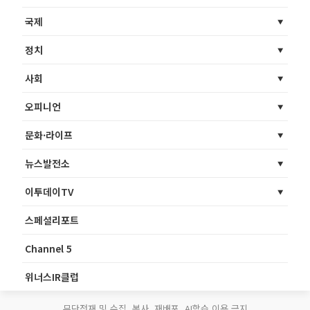
국제
정치
사회
오피니언
문화·라이프
뉴스발전소
이투데이TV
스페셜리포트
Channel 5
위너스IR클럽
무단전재 및 수집, 복사, 재배포, AI학습 이용 금지