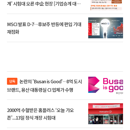
계’ 시험대 오른 中企 현장 [기업승계 대전
환]
MSCI 발표 D-7…후보주 반등에 편입 기대
재점화
논란의 'Busan is Good'…8억 도시
단독
브랜드, 용산 대통령실 CI 업체가 수행
2000억 수혈받은 홈플러스 ‘오늘 가오
픈’...13일 정식 개장 시험대