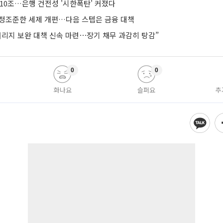
10조…은행 건전성 '시한폭탄' 커졌다
’ 정조준한 세제 개편…다음 스텝은 금융 대책
버리지 보완 대책 신속 마련⋯장기 채무 과감히 탕감”
0
0
화나요
슬퍼요
추