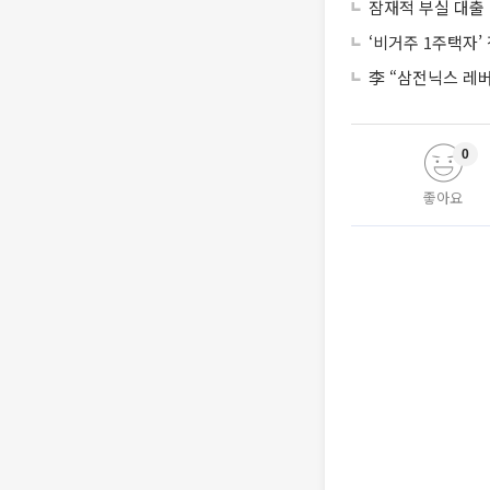
잠재적 부실 대출 
‘비거주 1주택자
李 “삼전닉스 레
0
좋아요