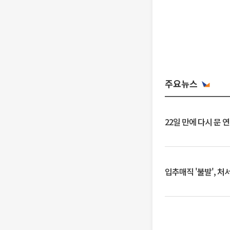
주요뉴스
22일 만에 다시 문 
입추매직 '불발', 처