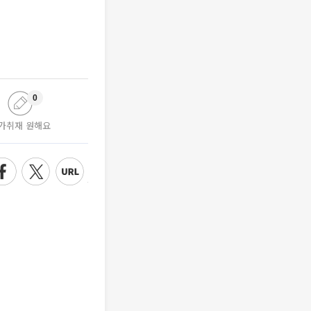
0
가취재 원해요