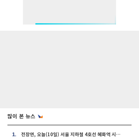
많이 본 뉴스
전장연, 오늘(10일) 서울 지하철 4호선 혜화역 시위…1호선 용산역 무정차
1.