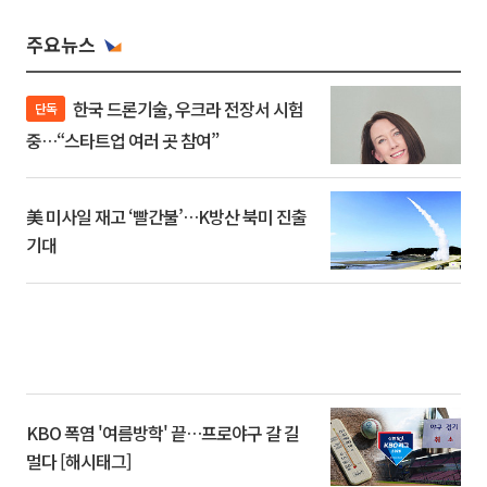
주요뉴스
한국 드론기술, 우크라 전장서 시험
단독
중…“스타트업 여러 곳 참여”
美 미사일 재고 ‘빨간불’…K방산 북미 진출
기대
KBO 폭염 '여름방학' 끝…프로야구 갈 길
멀다 [해시태그]