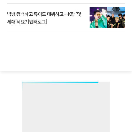
빅뱅 컴백하고 튜이드 데뷔하고⋯K팝 '몇
세대'세요? [엔터로그]