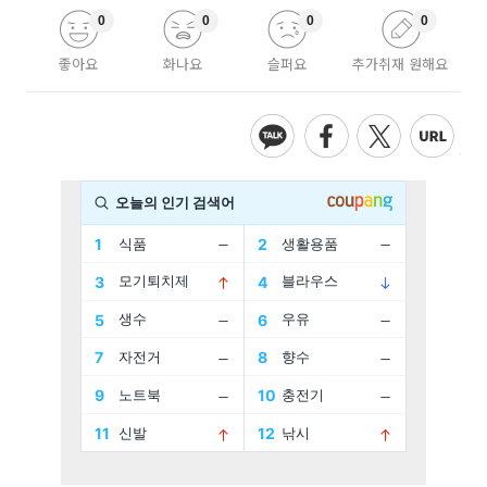
0
0
0
0
좋아요
화나요
슬퍼요
추가취재 원해요