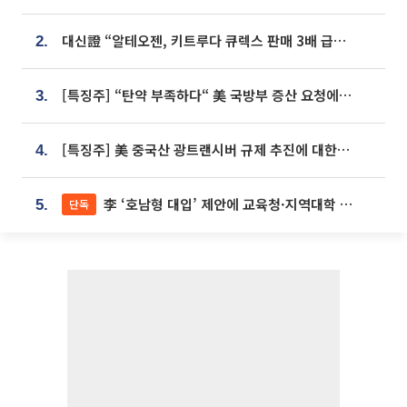
대신證 “알테오젠, 키트루다 큐렉스 판매 3배 급증…목표가 41만원 상향”
2.
[특징주] “탄약 부족하다“ 美 국방부 증산 요청에⋯국내 방산주 급등세
3.
[특징주] 美 중국산 광트랜시버 규제 추진에 대한광통신 등 광통신株 강세
4.
李 ‘호남형 대입’ 제안에 교육청·지역대학 서·논술형 입시 연계 '착수'
단독
5.