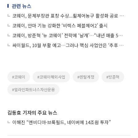
관련 뉴스
코웨이, 문체부장관 표창 수상...휠체어농구 활성화 공로 인정
코웨이, 안마 기능 강화한 ‘비렉스 페블체어2’ 출시
코웨이, 방준혁 ‘뉴 코웨이’ 전략에 ‘날개’…“내년 매출 5조 돌파”
싸이월드, 10월 부활 예고…그러나 핵심 사업안은 ‘추후 공개’
#코웨이
#코웨이해외사업
#렌탈계정
#방준혁
#얼라인파트너스자산운용
김동효 기자의 주요 뉴스
이해진 “엔비디아·브룩필드, 네이버에 14조원 투자”