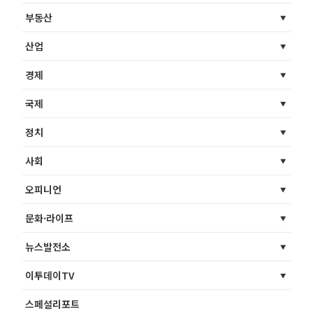
부동산
산업
경제
국제
정치
사회
오피니언
문화·라이프
뉴스발전소
이투데이TV
스페셜리포트