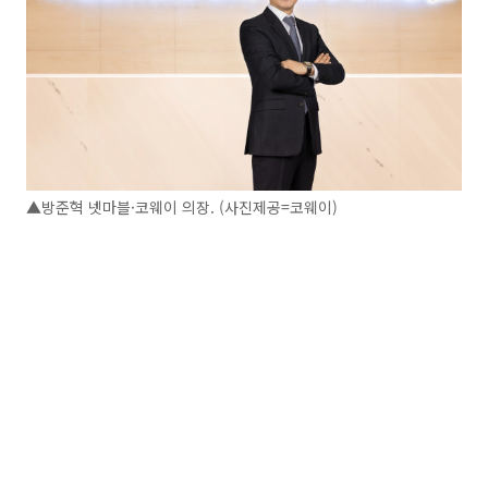
▲방준혁 넷마블·코웨이 의장. (사진제공=코웨이)