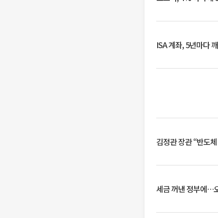
ISA 계좌, 5년마다
김정관 장관 “반도체
세금 꺼낸 정부에…오