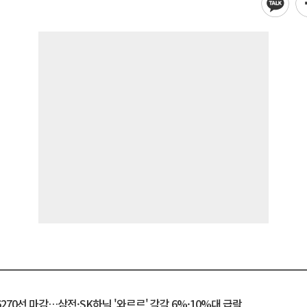
6270선 마감…삼전·SK하닉 '와르르' 각각 6%·10%대 급락