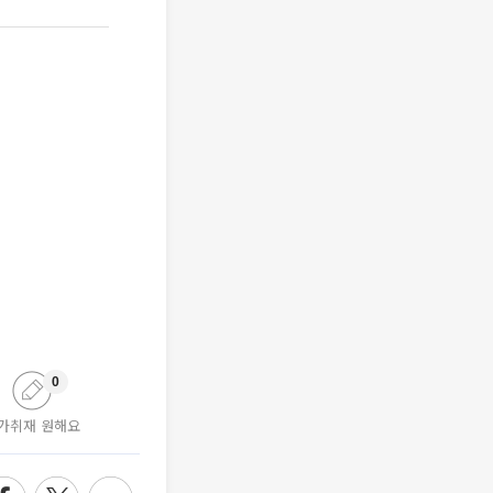
0
가취재 원해요