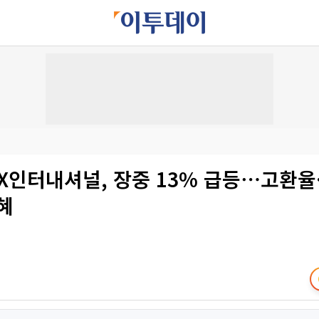
LX인터내셔널, 장중 13% 급등⋯고환율
혜