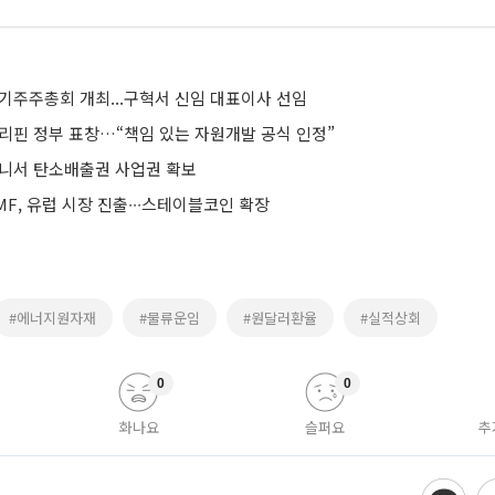
정기주주총회 개최...구혁서 신임 대표이사 선임
필리핀 정부 표창…“책임 있는 자원개발 공식 인정”
인니서 탄소배출권 사업권 확보
F, 유럽 시장 진출∙∙∙스테이블코인 확장
#에너지원자재
#물류운임
#원달러환율
#실적상회
0
0
화나요
슬퍼요
추