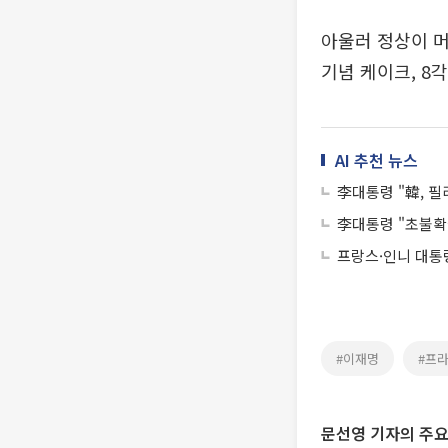
아울러 정상이 머
기념 케이크, 8
AI 추천 뉴스
李대통령 "韓, 필
李대통령 "초불확실
프랑스·인니 대통
#이재명
#프
문선영 기자의 주요