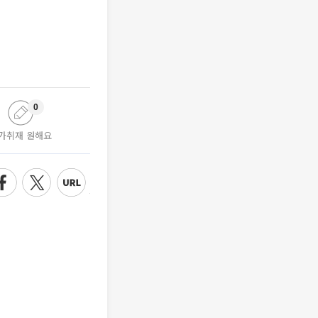
0
가취재 원해요