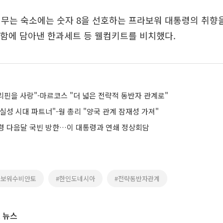
무는 숙소에는 숫자 8을 선호하는 프라보워 대통령의 취향을
각함에 담아낸 한과세트 등 웰컴키트를 비치했다.
리핀을 사랑"-마르코스 "더 넓은 전략적 동반자 관계로"
성 시대 파트너"-웡 총리 "양국 관계 잠재성 가져"
령 다음달 국빈 방한…이 대통령과 연쇄 정상회담
라보워수비안토
#한인도네시아
#전략동반자관계
 뉴스