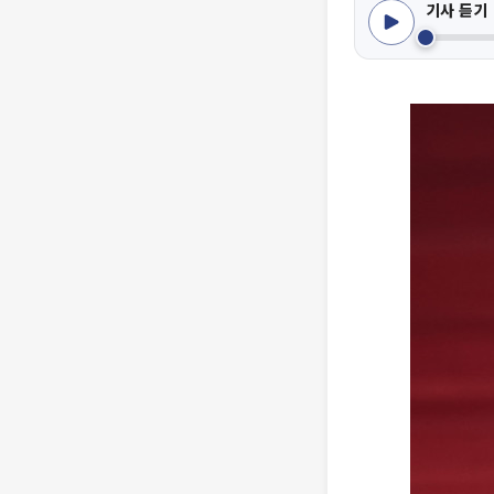
기사 듣기