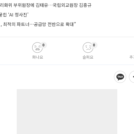
합리화위 부위원장에 김태유…국립외교원장 김흥규
힌 ‘AI 청사진’
헨, 최적의 파트너⋯공급망 전반으로 확대”
0
0
화나요
슬퍼요
추