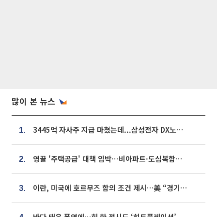
많이 본 뉴스
3445억 자사주 지급 마쳤는데...삼성전자 DX노조, 뒤늦은 '떼쓰기 집회'
1.
영끌 '주택공급' 대책 임박⋯비아파트·도심복합까지 총동원
2.
이란, 미국에 호르무즈 합의 조건 제시…美 “경기 아직 안 끝나” [종합]
3.
바다 태운 폭염에…회 한 접시도 ‘히트플레이션’