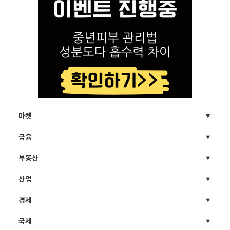
마켓
금융
부동산
산업
경제
국제