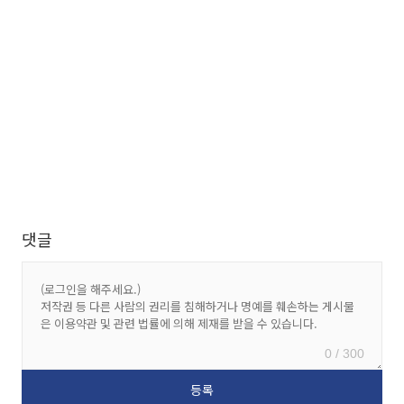
댓글
0 / 300