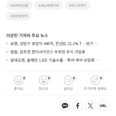
#SK바이오팜
#세노바메이트
#엑스코프리
#경구현탁액
이상민 기자의 주요 뉴스
보령, 상반기 영업익 440억, 전년比 21.1%↑…반기 역대 최대
법원, 임주현 한미사이언스 부회장 주식 가압류
알테오젠, 올해만 1.8조 기술수출…특허·계약·상업화 ‘삼박자’
0
0
0
0
좋아요
화나요
슬퍼요
추가취재 원해요