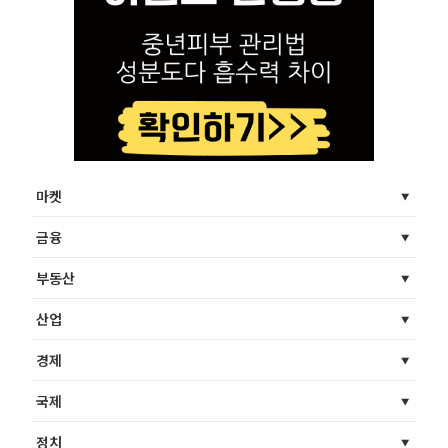
마켓
금융
부동산
산업
경제
국제
정치