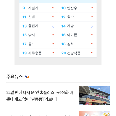
주요뉴스
22일 만에 다시 문 연 홈플러스…정상화 바
쁜데 재고 없어 ‘발동동’[가보니]