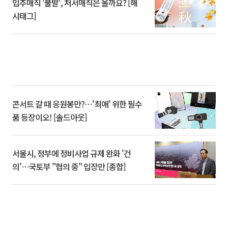
입추매직 '불발', 처서매직은 올까요? [해
시태그]
콘서트 갈 때 응원봉만?⋯'최애' 위한 필수
품 등장이오! [솔드아웃]
서울시, 정부에 정비사업 규제 완화 '건
의'⋯국토부 "협의 중" 입장만 [종합]