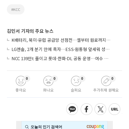
#KCC
김민서 기자의 주요 뉴스
K배터리, 북미·유럽 공급망 선점전…셀부터 원료까지 현지화
LG엔솔, 2개 분기 만에 흑자…ESS·원통형 앞세워 성장 가속
NCC 139만t 줄이고 롯데·한화·DL 공동 운영…여수 1호 본궤도
0
0
0
0
좋아요
화나요
슬퍼요
추가취재 원해요