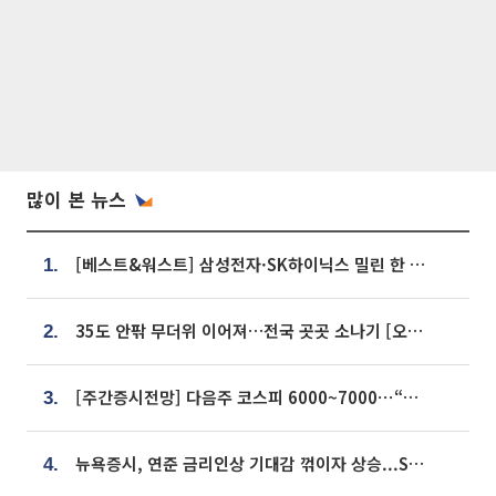
많이 본 뉴스
[베스트&워스트] 삼성전자·SK하이닉스 밀린 한 주…상상인증권은 85% 급등
1.
35도 안팎 무더위 이어져…전국 곳곳 소나기 [오늘 날씨]
2.
[주간증시전망] 다음주 코스피 6000~7000⋯“外人 수급은 정책이 변수”
3.
뉴욕증시, 연준 금리인상 기대감 꺾이자 상승...S&P500 사상 최고치 [종합]
4.