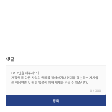
댓글
0 / 300