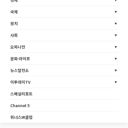
경제
국제
정치
사회
오피니언
문화·라이프
뉴스발전소
이투데이TV
스페셜리포트
Channel 5
위너스IR클럽