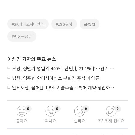
#SK바이오사이언스
#ESG경영
#MSCI
#백신공급망
이상민 기자의 주요 뉴스
보령, 상반기 영업익 440억, 전년比 21.1%↑…반기 역대 최대
법원, 임주현 한미사이언스 부회장 주식 가압류
알테오젠, 올해만 1.8조 기술수출…특허·계약·상업화 ‘삼박자’
0
0
0
0
좋아요
화나요
슬퍼요
추가취재 원해요