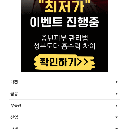
마켓
금융
부동산
산업