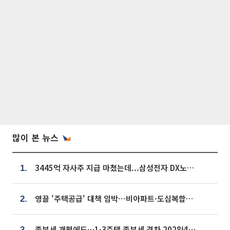
많이 본 뉴스
3445억 자사주 지급 마쳤는데...삼성전자 DX노조, 뒤늦은 '떼쓰기 집회'
1.
영끌 '주택공급' 대책 임박⋯비아파트·도심복합까지 총동원
2.
종부세 개편에도…1·3주택 종부세 격차 2028년부터 확대
3.