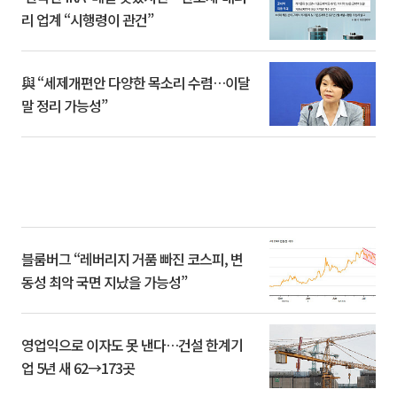
리 업계 “시행령이 관건”
與 “세제개편안 다양한 목소리 수렴…이달
말 정리 가능성”
블룸버그 “레버리지 거품 빠진 코스피, 변
동성 최악 국면 지났을 가능성”
영업익으로 이자도 못 낸다…건설 한계기
업 5년 새 62→173곳