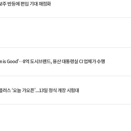
후보주 반등에 편입 기대 재점화
an is Good'…8억 도시브랜드, 용산 대통령실 CI 업체가 수행
플러스 ‘오늘 가오픈’...13일 정식 개장 시험대