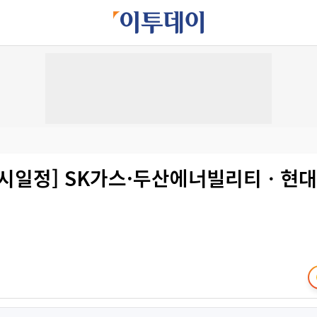
증시일정] SK가스·두산에너빌리티ㆍ현