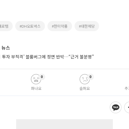
대로템
#DH오토넥스
#한미약품
#대한제당
 뉴스
시 투자 부적격’ 블룸버그에 정면 반박…“근거 불분명”
0
0
화나요
슬퍼요
추