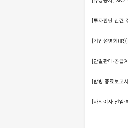
[유상증자] SK
[투자판단 관련 
[기업설명회(IR)
[단일판매·공급계
[합병 종료보고서
[사외이사 선임·