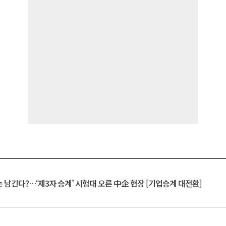
 남긴다?…‘제3자 승계’ 시험대 오른 中企 현장 [기업승계 대전환]