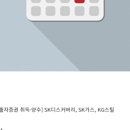
 출자증권 취득·양수] SK디스커버리, SK가스, KG스틸