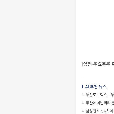
[임원·주요주주
AI 추천 뉴스
두산로보틱스ㆍ두
두산에너빌리티·현
삼성전자·SK하이