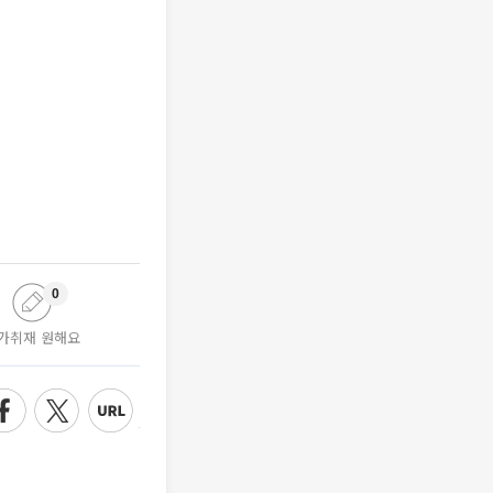
0
가취재 원해요