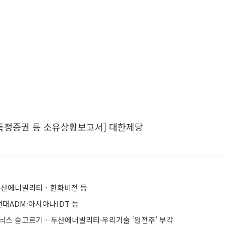
 특정증권 등 소유상황보고서] 대한제당
산에너빌리티ㆍ한화비전 등
대ADM·아시아나IDT 등
닉스 숨고르기…두산에너빌리티·우리기술 ‘원전주’ 부각