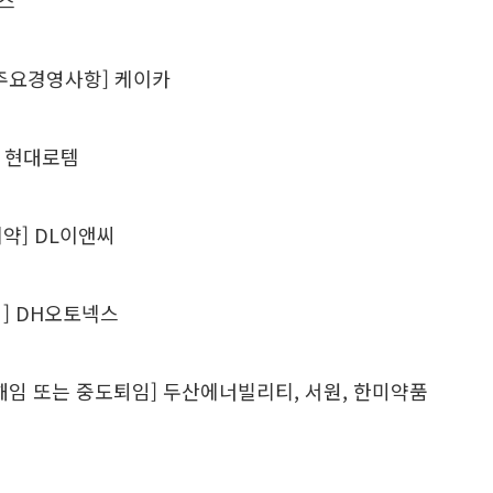
가스
주요경영사항] 케이카
] 현대로템
약] DL이앤씨
] DH오토넥스
해임 또는 중도퇴임] 두산에너빌리티, 서원, 한미약품