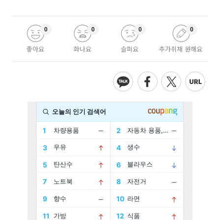
0
0
0
0
좋아요
화나요
슬퍼요
추가취재 원해요