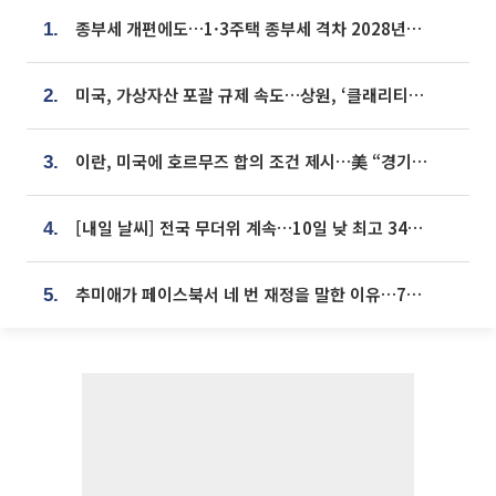
종부세 개편에도…1·3주택 종부세 격차 2028년부터 확대
1.
미국, 가상자산 포괄 규제 속도…상원, ‘클래리티법’ 9월 절차투표 추진
2.
이란, 미국에 호르무즈 합의 조건 제시…美 “경기 아직 안 끝나” [종합]
3.
[내일 날씨] 전국 무더위 계속…10일 낮 최고 34도 육박
4.
추미애가 페이스북서 네 번 재정을 말한 이유…7700억 추경 열쇠는 도의회에
5.