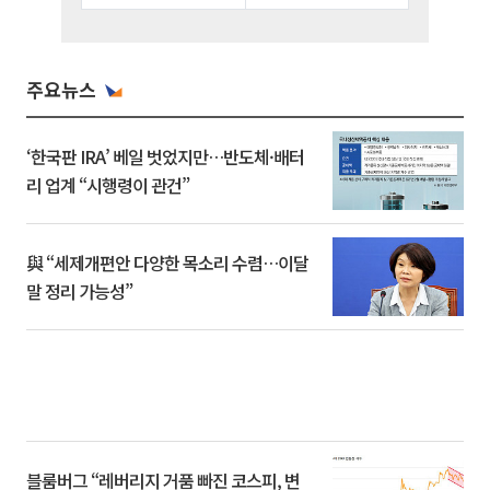
주요뉴스
‘한국판 IRA’ 베일 벗었지만…반도체·배터
리 업계 “시행령이 관건”
與 “세제개편안 다양한 목소리 수렴…이달
말 정리 가능성”
블룸버그 “레버리지 거품 빠진 코스피, 변