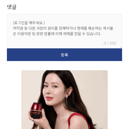
댓글
0 / 300