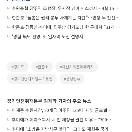
수원축협 장주익 조합장, 우시장 넘어 염소까지…4월 15일 경기도 첫 스마트경매 깃발 올린다
한준호 "돌봄은 권리·봉투 사재기는 차단"…민생 두 전선 동시 가동
한준호·김동연·추미애, 민주당 경기도당 한 무대서 "31개 시군 압승" 외쳤다
‘경험 無도 환영’ 첫 일자리 도전 설명서
#경기도
#한준호
#자산기회문화패키지
#경기청년디지털부스트업
#생성형AI
경기인천취재본부 김재학 기자의 주요 뉴스
이재준 수원시장, 20개국 이주민 135명 '새빛 글로벌프렌즈' 위촉
추미애가 페이스북서 네 번 재정을 말한 이유…7700억 추경 열쇠는 도의회에
추미애 "소방은 지방사무 맞다"…그래도 재원은 국가가 나눠야