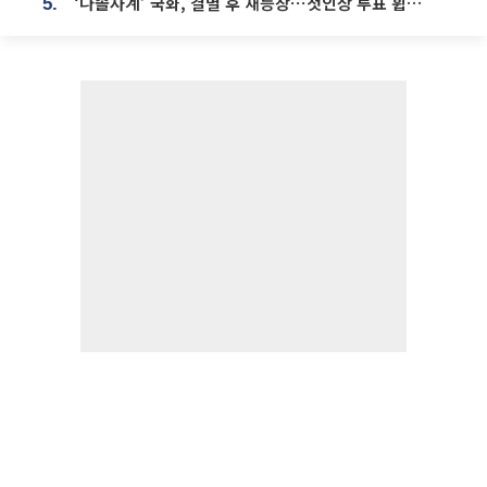
‘나솔사계’ 국화, 결별 후 재등장⋯첫인상 투표 휩쓸고 ‘인기녀’ 등극
5.