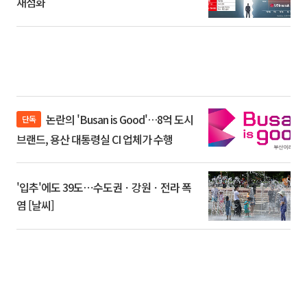
재점화
논란의 'Busan is Good'…8억 도시
단독
브랜드, 용산 대통령실 CI 업체가 수행
'입추'에도 39도⋯수도권ㆍ강원ㆍ전라 폭
염 [날씨]