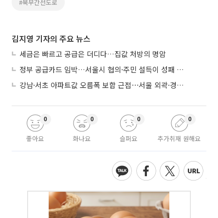
#북부간선도로
김지영 기자의 주요 뉴스
세금은 빠르고 공급은 더디다…집값 처방의 명암
정부 공급카드 임박…서울시 협의·주민 설득이 성패 가른다
강남·서초 아파트값 오름폭 보합 근접⋯서울 외곽·경기 남부 중심 매수세
0
0
0
0
좋아요
화나요
슬퍼요
추가취재 원해요