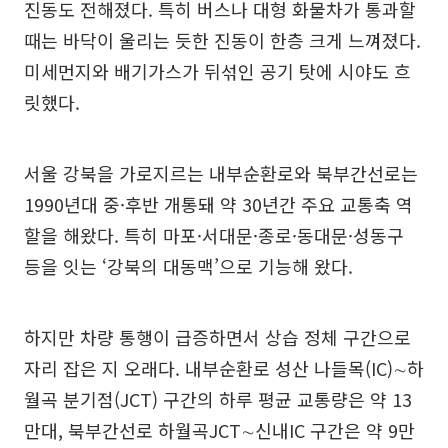
진동도 전해졌다. 특히 버스나 대형 화물차가 통과할
때는 바닥이 울리는 듯한 진동이 한층 크게 느껴졌다.
미세먼지와 배기가스가 뒤섞인 공기 탓에 시야도 흐
릿했다.
서울 강북을 가로지르는 내부순환로와 북부간선로는
1990년대 중·후반 개통돼 약 30년간 주요 교통축 역
할을 해왔다. 특히 마포·서대문·종로·동대문·성동구
등을 잇는 ‘강북의 대동맥’으로 기능해 왔다.
하지만 차량 통행이 급증하면서 상습 정체 구간으로
자리 잡은 지 오래다. 내부순환로 성산 나들목(IC)∼하
월곡 분기점(JCT) 구간의 하루 평균 교통량은 약 13
만대, 북부간선로 하월곡JCT∼신내IC 구간은 약 9만