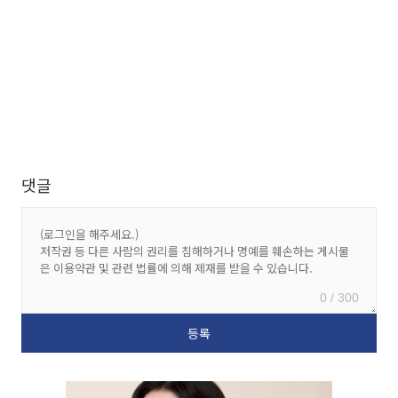
댓글
0 / 300