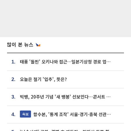
많이 본 뉴스
태풍 '돌핀' 오키나와 접근…일본기상청 경로 업데이트
1.
오늘은 절기 '입추', 뜻은?
2.
빅뱅, 20주년 기념 '새 뱅봉' 선보인다⋯콘서트 앞두고 팝업 개최
3.
합수본, '통계 조작' 서울·경기·충북 선관위 등 추가 압수수색
속보
4.