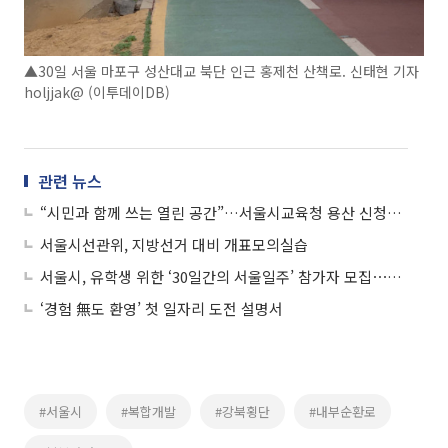
▲30일 서울 마포구 성산대교 북단 인근 홍제천 산책로. 신태현 기자
holjjak@ (이투데이DB)
관련 뉴스
“시민과 함께 쓰는 열린 공간”…서울시교육청 용산 신청사 개청
서울시선관위, 지방선거 대비 개표모의실습
서울시, 유학생 위한 ‘30일간의 서울일주’ 참가자 모집⋯올해 300명으로 확대
‘경험 無도 환영’ 첫 일자리 도전 설명서
#서울시
#복합개발
#강북횡단
#내부순환로