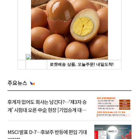
주요뉴스
후계자 없어도 회사는 남긴다?…‘제3자 승
계’ 시험대 오른 中企 현장 [기업승계 대전
환]
MSCI 발표 D-7…후보주 반등에 편입 기대