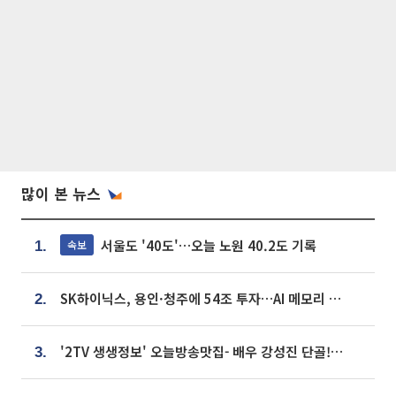
많이 본 뉴스
서울도 '40도'…오늘 노원 40.2도 기록
속보
1.
SK하이닉스, 용인·청주에 54조 투자…AI 메모리 생산기지 키운다
2.
'2TV 생생정보' 오늘방송맛집- 배우 강성진 단골! 쌀국수ㆍ푸팟퐁 커리 맛집 '블○○○'
3.