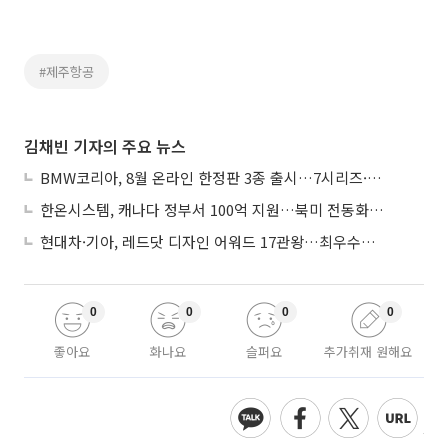
#제주항공
김채빈 기자의 주요 뉴스
BMW코리아, 8월 온라인 한정판 3종 출시…7시리즈·X7·M340i 투어링
한온시스템, 캐나다 정부서 100억 지원…북미 전동화 시장 가속
현대차·기아, 레드닷 디자인 어워드 17관왕…최우수상 2개 수상
0
0
0
0
좋아요
화나요
슬퍼요
추가취재 원해요