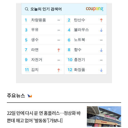
주요뉴스
22일 만에 다시 문 연 홈플러스…정상화 바
쁜데 재고 없어 ‘발동동’[가보니]