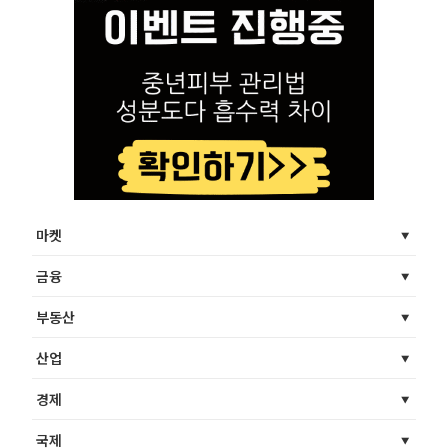
마켓
금융
부동산
산업
경제
국제