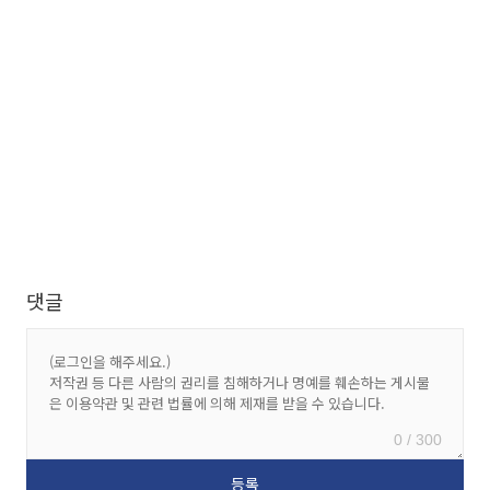
댓글
0 / 300