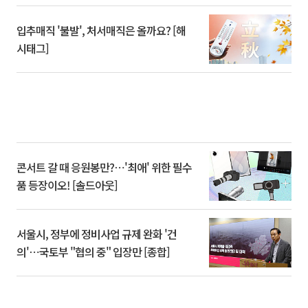
입추매직 '불발', 처서매직은 올까요? [해
시태그]
콘서트 갈 때 응원봉만?⋯'최애' 위한 필수
품 등장이오! [솔드아웃]
서울시, 정부에 정비사업 규제 완화 '건
의'⋯국토부 "협의 중" 입장만 [종합]