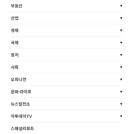
부동산
산업
경제
국제
정치
사회
오피니언
문화·라이프
뉴스발전소
이투데이TV
스페셜리포트