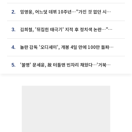
임영웅, 어느덧 데뷔 10주년⋯"가진 것 없던 시절, 내 앞엔 20명의 팬뿐"
2.
김희철, '뒤집힌 태극기' 지적 후 정치색 논란…"좌우 떠나 우리나라 국기"
3.
놀란 감독 '오디세이', 개봉 4일 만에 100만 돌파⋯'왕사남' 보다 빠르다
4.
'불명' 문세윤, 故 터틀맨 빈자리 채웠다…'거북이' 눈물의 최종 우승
5.