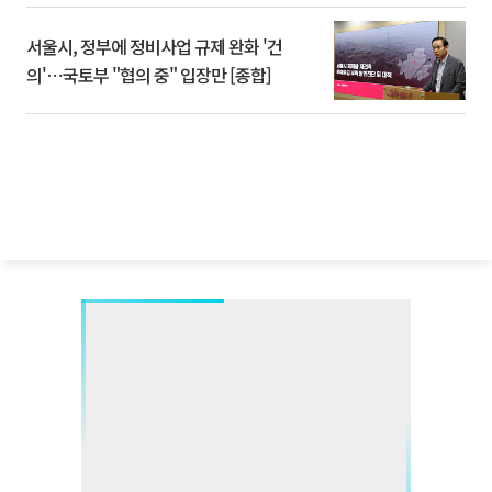
서울시, 정부에 정비사업 규제 완화 '건
의'⋯국토부 "협의 중" 입장만 [종합]