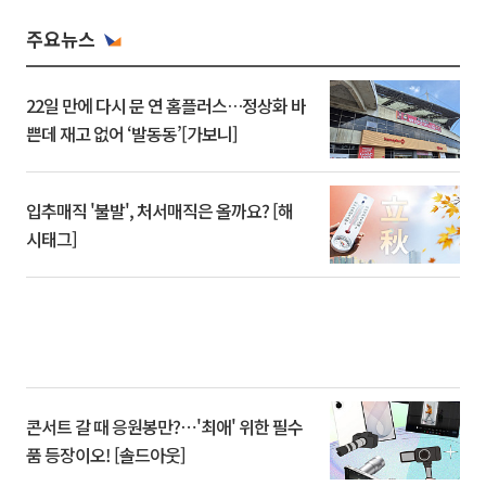
주요뉴스
22일 만에 다시 문 연 홈플러스…정상화 바
쁜데 재고 없어 ‘발동동’[가보니]
입추매직 '불발', 처서매직은 올까요? [해
시태그]
콘서트 갈 때 응원봉만?⋯'최애' 위한 필수
품 등장이오! [솔드아웃]