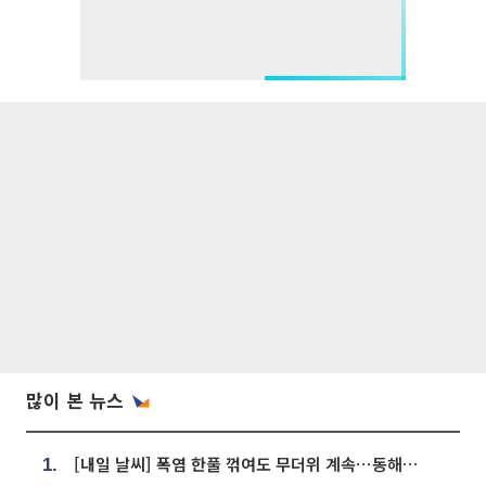
많이 본 뉴스
[내일 날씨] 폭염 한풀 꺾여도 무더위 계속⋯동해안 이틀 연속 비
1.