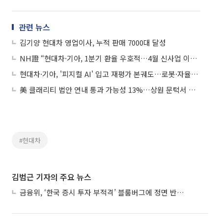
관련 뉴스
김기양 현대차 영업이사, 누적 판매 7000대 달성
NH證 “현대차·기아, 1분기 환율 우호적…4월 신사업 이벤트도 주목”
현대차·기아, '피지컬 AI' 입고 재평가 본궤도…로봇·자율주행이 성장 견인
美 클래리티 법안 연내 통과 가능성 13%…상원 문턱서 제동
#현대차
김범근 기자의 주요 뉴스
금융위, ‘한국 증시 투자 부적격’ 블룸버그에 정면 반박…“근거 불분명”