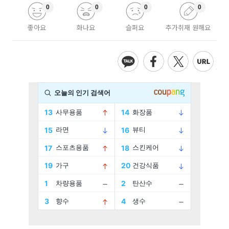
0
0
0
0
좋아요
화나요
슬퍼요
추가취재 원해요