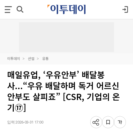
이투데이
산업
유통
매일유업, ‘우유안부’ 배달봉
사...“우유 배달하며 독거 어르신
안부도 살피죠” [CSR, 기업의 온
기⑰]
입력 2026-03-31 17:00