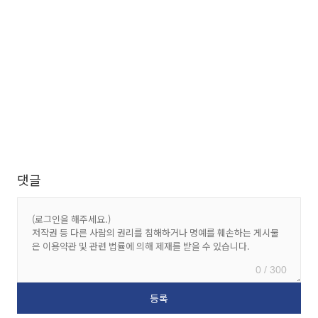
댓글
0 / 300