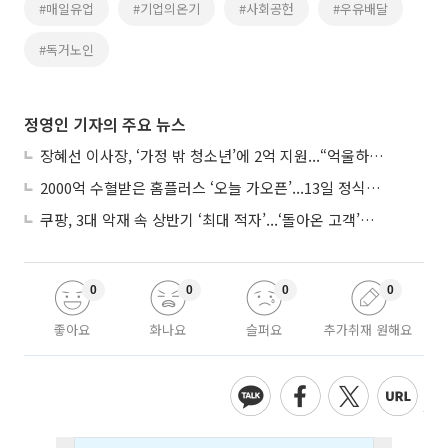
#매일유업
#기업의온기
#사회공헌
#우유배달
#독거노인
정영인 기자의 주요 뉴스
장혜선 이사장, ‘가정 밖 청소년’에 2억 지원...“억울하고 아파도 단단해지길”
2000억 수혈받은 홈플러스 ‘오늘 가오픈’...13일 정식 개장 시험대
쿠팡, 3대 악재 속 상반기 ‘최대 적자’...‘돌아온 고객’에 수익성 반등 주목
0
0
0
0
좋아요
화나요
슬퍼요
추가취재 원해요