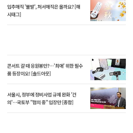
입추매직 '불발', 처서매직은 올까요? [해
시태그]
콘서트 갈 때 응원봉만?⋯'최애' 위한 필수
품 등장이오! [솔드아웃]
서울시, 정부에 정비사업 규제 완화 '건
의'⋯국토부 "협의 중" 입장만 [종합]