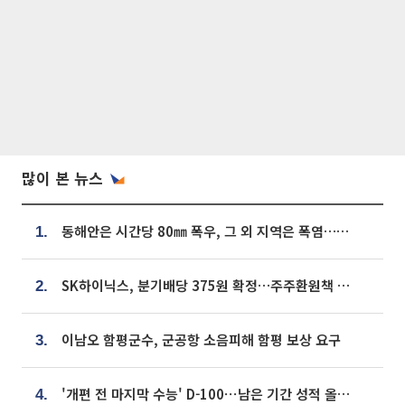
많이 본 뉴스
동해안은 시간당 80㎜ 폭우, 그 외 지역은 폭염…‘극과 극 날씨’
1.
SK하이닉스, 분기배당 375원 확정…주주환원책 9월로 앞당겨 발표
2.
이남오 함평군수, 군공항 소음피해 함평 보상 요구
3.
'개편 전 마지막 수능' D-100⋯남은 기간 성적 올릴 전략은
4.