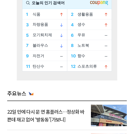
주요뉴스
22일 만에 다시 문 연 홈플러스…정상화 바
쁜데 재고 없어 ‘발동동’[가보니]