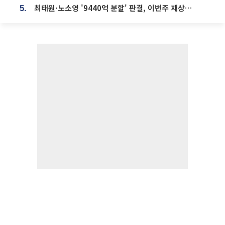
최태원·노소영 '9440억 분할' 판결, 이번주 재상고 여부 주목
5.