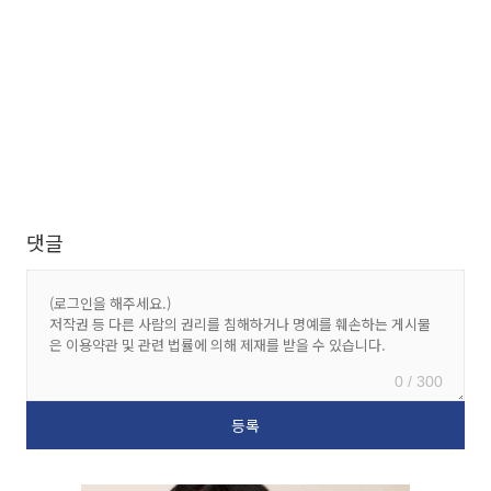
댓글
0 / 300