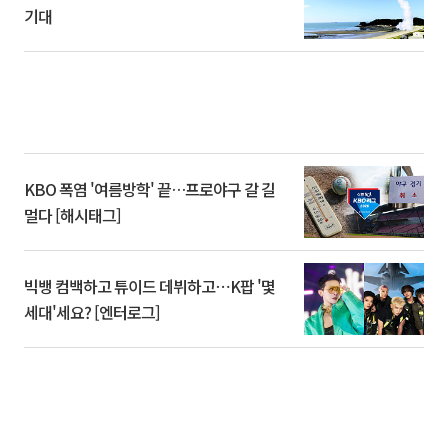
기대
KBO 폭염 '여름방학' 끝…프로야구 갈 길
멀다 [해시태그]
빅뱅 컴백하고 튜이드 데뷔하고⋯K팝 '몇
세대'세요? [엔터로그]