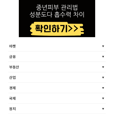
마켓
금융
부동산
산업
경제
국제
정치