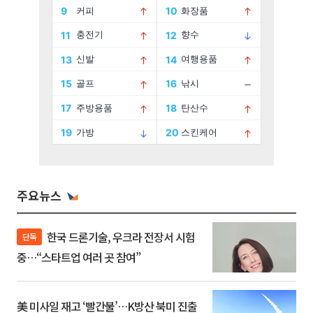
주요뉴스
한국 드론기술, 우크라 전장서 시험
단독
중…“스타트업 여러 곳 참여”
美 미사일 재고 ‘빨간불’…K방산 북미 진출