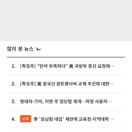
많이 본 뉴스
[특징주] “탄약 부족하다“ 美 국방부 증산 요청에⋯국내 방산주 급등세
1.
[특징주] 美 중국산 광트랜시버 규제 추진에 대한광통신 등 광통신株 강세
2.
현대차·기아, 이번 주 임단협 재개…하청 사용자성 재심도 ‘변수’
3.
李 ‘호남형 대입’ 제안에 교육청·지역대학 서·논술형 입시 연계 '착수'
단독
4.