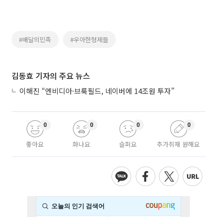
#배달의민족
#우아한형제들
김동효 기자의 주요 뉴스
이해진 “엔비디아·브룩필드, 네이버에 14조원 투자”
0
0
0
0
좋아요
화나요
슬퍼요
추가취재 원해요