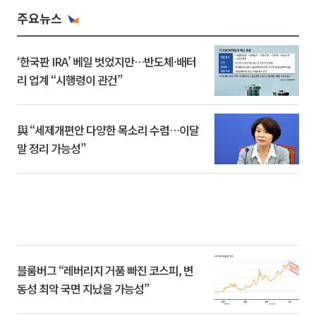
주요뉴스
‘한국판 IRA’ 베일 벗었지만…반도체·배터
리 업계 “시행령이 관건”
與 “세제개편안 다양한 목소리 수렴…이달
말 정리 가능성”
블룸버그 “레버리지 거품 빠진 코스피, 변
동성 최악 국면 지났을 가능성”