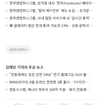
한국앤컴퍼니그룹, 임직원 대상 ‘한국(Hankook) 배터리’ 경쟁력 알린다
한국앤컴퍼니그룹, ‘컬처 에이전트’ 제도 도입… 조직문화 실행 체계 강화
한국앤컴퍼니그룹, 사내 협업 서비스에 AI ‘실시간 통역’ 도입
美 클래리티 법안 연내 통과 가능성 13%…상원 문턱서 제동
#한국앤컴퍼니
김채빈 기자의 주요 뉴스
"전동화에도 입힌 안전 DNA" 전기 플래그십 SUV 볼보 'EX90'
BMW코리아, 8월 온라인 한정판 3종 출시…7시리즈·X7·M340i 투어링
한온시스템, 캐나다 정부서 100억 지원…북미 전동화 시장 가속