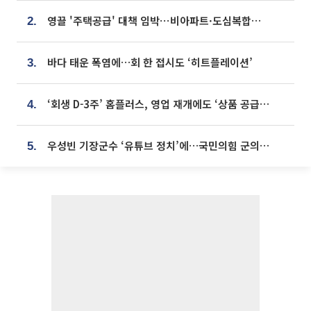
영끌 '주택공급' 대책 임박⋯비아파트·도심복합까지 총동원
2.
바다 태운 폭염에…회 한 접시도 ‘히트플레이션’
3.
‘회생 D-3주’ 홈플러스, 영업 재개에도 ‘상품 공급망’ 복구가 생존 관건
4.
우성빈 기장군수 ‘유튜브 정치’에…국민의힘 군의원들 집단 반발
5.