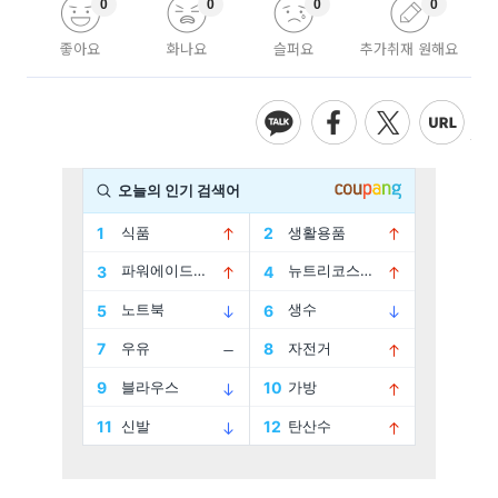
0
0
0
0
좋아요
화나요
슬퍼요
추가취재 원해요