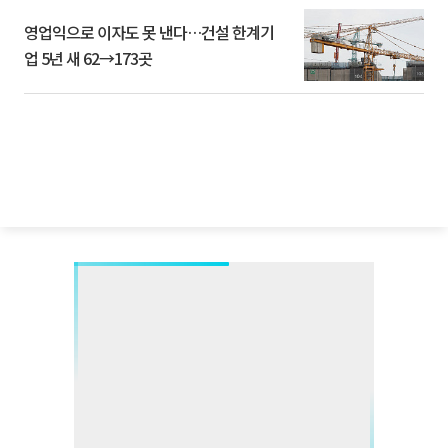
영업익으로 이자도 못 낸다…건설 한계기
업 5년 새 62→173곳