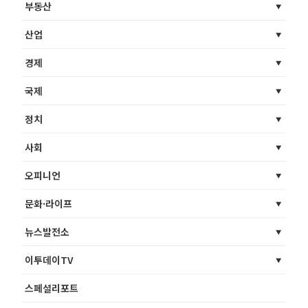
부동산
산업
경제
국제
정치
사회
오피니언
문화·라이프
뉴스발전소
이투데이TV
스페셜리포트