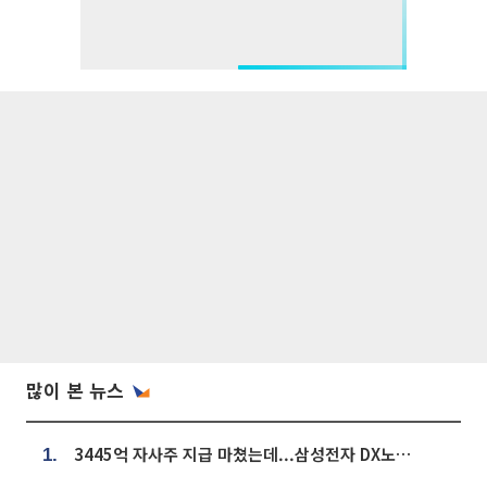
많이 본 뉴스
3445억 자사주 지급 마쳤는데...삼성전자 DX노조, 뒤늦은 '떼쓰기 집회'
1.