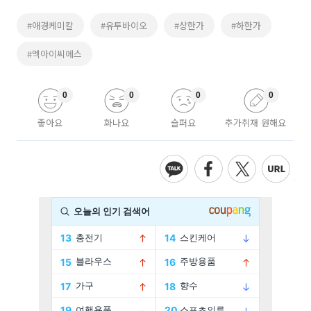
#애경케미칼
#유투바이오
#상한가
#하한가
#멕아이씨에스
0
0
0
0
좋아요
화나요
슬퍼요
추가취재 원해요