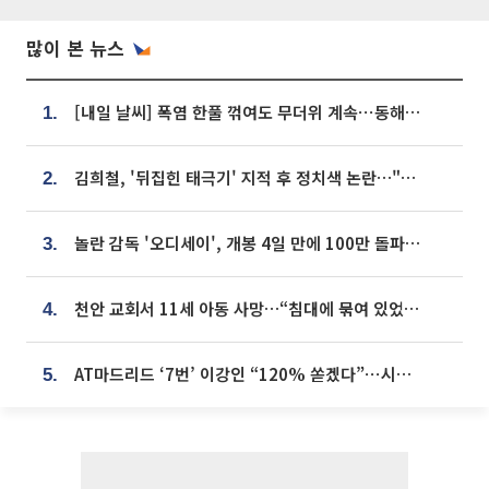
많이 본 뉴스
[내일 날씨] 폭염 한풀 꺾여도 무더위 계속⋯동해안 이틀 연속 비
1.
김희철, '뒤집힌 태극기' 지적 후 정치색 논란…"좌우 떠나 우리나라 국기"
2.
놀란 감독 '오디세이', 개봉 4일 만에 100만 돌파⋯'왕사남' 보다 빠르다
3.
천안 교회서 11세 아동 사망…“침대에 묶여 있었다” 진술 확보
4.
AT마드리드 ‘7번’ 이강인 “120% 쏟겠다”⋯시메오네 감독 “필요한 선수”
5.