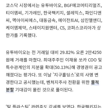
코스닥 시장에서는 유투바이오, BGF에코머티리얼즈,
티이엠씨, 기가레인, 한국팩키지, 셀레믹스, 파인디앤
씨, 멕아이씨에스, 대동금속, 에이전트AI, 삼진엘앤디,
케이엠제약, 스테이지원엔터, CS, 코퍼스코리아가 상
한가를 기록했다.
유투바이오는 전 거래일 대비 29.82% 오른 2만4250
원에 거래를 마쳤다. 최대주주인 이재웅 쏘카 COO 및
특수관계인의 지분율 확대(50.13%)해 경영권이 공고
해졌다는 평가다. 또 이날 '지구홀딩스'로의 사명 변
경한다고 공시했는데, 벤처지주사 전환을 위한
물적
분할
기대감이 몰린 것으로 풀이된다.
‘탈 플라스틱’ 관련주도 강세를 보였다. 한국팩키지는