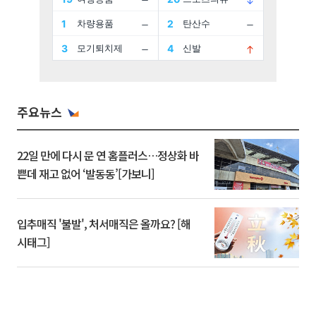
주요뉴스
22일 만에 다시 문 연 홈플러스…정상화 바
쁜데 재고 없어 ‘발동동’[가보니]
입추매직 '불발', 처서매직은 올까요? [해
시태그]