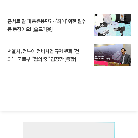
콘서트 갈 때 응원봉만?⋯'최애' 위한 필수
품 등장이오! [솔드아웃]
서울시, 정부에 정비사업 규제 완화 '건
의'⋯국토부 "협의 중" 입장만 [종합]