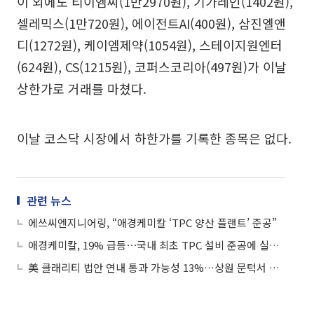
이 외에도 티이엠씨(1만2970원), 기가레인(1402원),
셀레믹스(1만720원), 에이전트AI(400원), 삼진엘앤
디(1272원), 케이엠제약(1054원), 스테이지원엔터
(624원), CS(1215원), 코퍼스코리아(497원)가 이날
상한가로 거래를 마쳤다.
이날 코스닥 시장에서 하한가를 기록한 종목은 없다.
관련 뉴스
에쓰씨엔지니어링, “애경케미칼 ‘TPC 양산 플랜트’ 준공”
애경케미칼, 19% 급등⋯국내 최초 TPC 설비 준공에 실적 기대↑
美 클래리티 법안 연내 통과 가능성 13%…상원 문턱서 제동