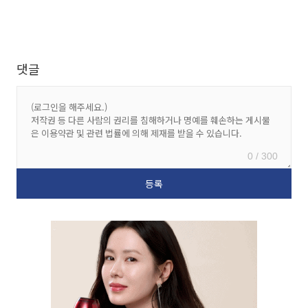
댓글
0 / 300