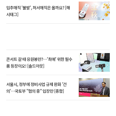
입추매직 '불발', 처서매직은 올까요? [해
시태그]
콘서트 갈 때 응원봉만?⋯'최애' 위한 필수
품 등장이오! [솔드아웃]
서울시, 정부에 정비사업 규제 완화 '건
의'⋯국토부 "협의 중" 입장만 [종합]