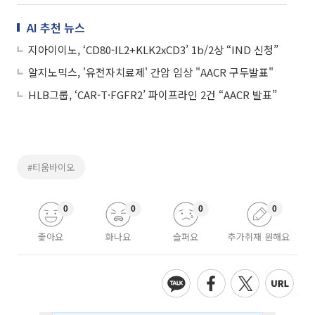
AI 추천 뉴스
지아이이노, ‘CD80-IL2+KLK2xCD3’ 1b/2상 “IND 신청”
알지노믹스, '유전자치료제' 간암 임상 "AACR 구두발표"
HLB그룹, ‘CAR-T·FGFR2’ 파이프라인 2건 “AACR 발표”
#티움바이오
0
0
0
0
좋아요
화나요
슬퍼요
추가취재 원해요