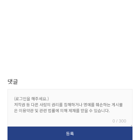
댓글
0 / 300