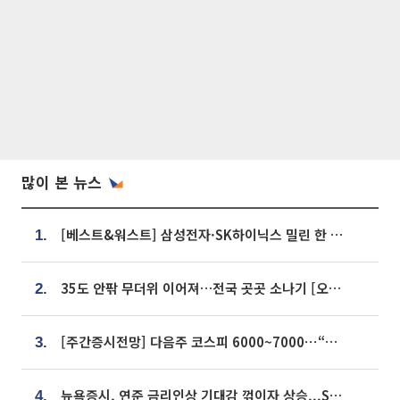
많이 본 뉴스
[베스트&워스트] 삼성전자·SK하이닉스 밀린 한 주…상상인증권은 85% 급등
1.
35도 안팎 무더위 이어져…전국 곳곳 소나기 [오늘 날씨]
2.
[주간증시전망] 다음주 코스피 6000~7000⋯“外人 수급은 정책이 변수”
3.
뉴욕증시, 연준 금리인상 기대감 꺾이자 상승...S&P500 사상 최고치 [종합]
4.