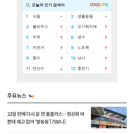
주요뉴스
22일 만에 다시 문 연 홈플러스…정상화 바
쁜데 재고 없어 ‘발동동’[가보니]