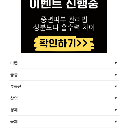
마켓
금융
부동산
산업
경제
국제