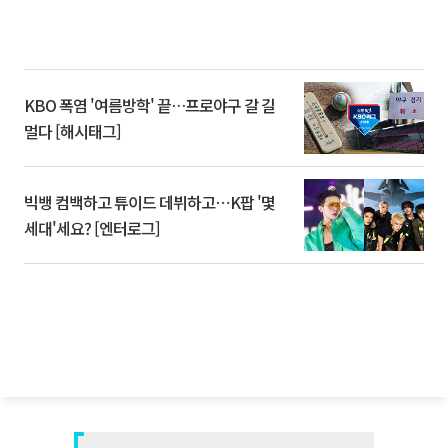
KBO 폭염 '여름방학' 끝…프로야구 갈 길
멀다 [해시태그]
빅뱅 컴백하고 튜이드 데뷔하고⋯K팝 '몇
세대'세요? [엔터로그]