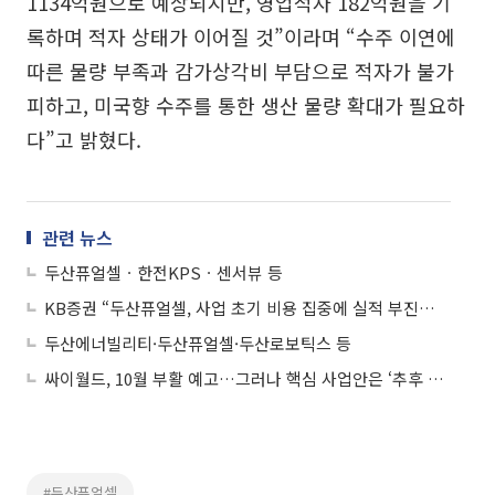
1134억원으로 예상되지만, 영업적자 182억원을 기
록하며 적자 상태가 이어질 것”이라며 “수주 이연에
따른 물량 부족과 감가상각비 부담으로 적자가 불가
피하고, 미국향 수주를 통한 생산 물량 확대가 필요하
다”고 밝혔다.
관련 뉴스
두산퓨얼셀ㆍ한전KPSㆍ센서뷰 등
KB증권 “두산퓨얼셀, 사업 초기 비용 집중에 실적 부진⋯해외 수주 파이프라인 확대 가시화”
두산에너빌리티·두산퓨얼셀·두산로보틱스 등
싸이월드, 10월 부활 예고…그러나 핵심 사업안은 ‘추후 공개’
#두산퓨얼셀