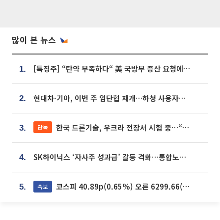
많이 본 뉴스
[특징주] “탄약 부족하다“ 美 국방부 증산 요청에⋯국내 방산주 급등세
1.
현대차·기아, 이번 주 임단협 재개…하청 사용자성 재심도 ‘변수’
2.
한국 드론기술, 우크라 전장서 시험 중…“스타트업 여러 곳 참여”
단독
3.
SK하이닉스 ‘자사주 성과급’ 갈등 격화…통합노조 출범 움직임
4.
코스피 40.89p(0.65%) 오른 6299.66(마감)
속보
5.