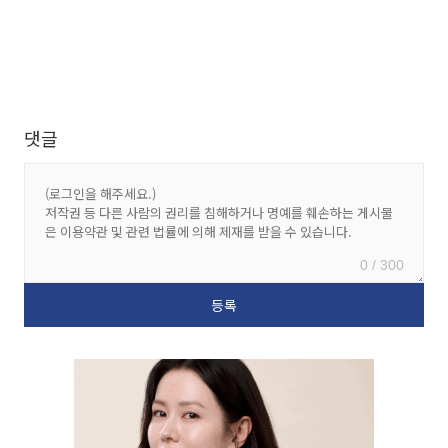
댓글
0 / 300