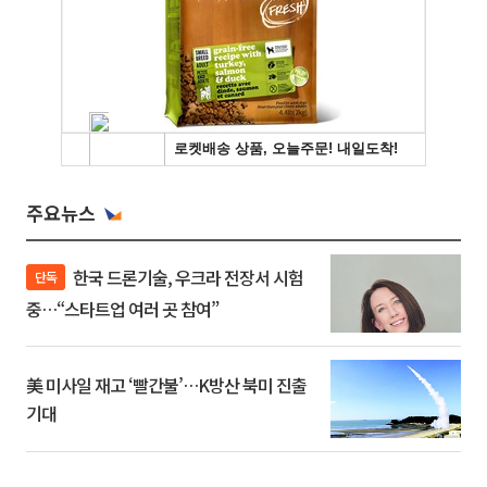
주요뉴스
한국 드론기술, 우크라 전장서 시험
단독
중…“스타트업 여러 곳 참여”
美 미사일 재고 ‘빨간불’…K방산 북미 진출
기대