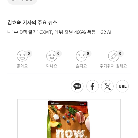
김효숙 기자의 주요 뉴스
‘中 D램 굴기’ CXMT, 데뷔 첫날 466% 폭등…G2 AI 패권 ‘쩐의 전쟁’
0
0
0
0
좋아요
화나요
슬퍼요
추가취재 원해요