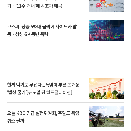
가⋯‘11주 거래’에 시초가 왜곡
코스피, 장중 5%대 급락에 사이드카 발
동…삼성·SK 동반 폭락
한끼 먹기도 무섭다...폭염이 부른 뜨거운
‘밥상 물가’[뉴노멀 된 히트플레이션]
오늘 KBO 긴급 실행위원회, 주말도 폭염
취소 될까