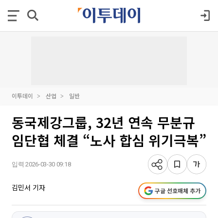
이투데이
산업
일반
동국제강그룹, 32년 연속 무분규
임단협 체결 “노사 합심 위기극복”
입력 2026-03-30 09:18
김민서 기자
구글 선호매체 추가