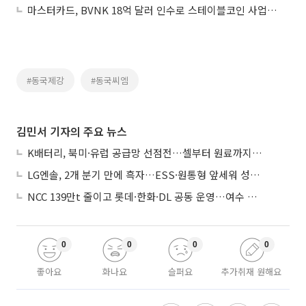
마스터카드, BVNK 18억 달러 인수로 스테이블코인 사업 본격 확장
#동국제강
#동국씨엠
김민서 기자의 주요 뉴스
K배터리, 북미·유럽 공급망 선점전…셀부터 원료까지 현지화
LG엔솔, 2개 분기 만에 흑자…ESS·원통형 앞세워 성장 가속
NCC 139만t 줄이고 롯데·한화·DL 공동 운영…여수 1호 본궤도
0
0
0
0
좋아요
화나요
슬퍼요
추가취재 원해요