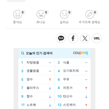
0
0
0
0
좋아요
화나요
슬퍼요
추가취재 원해요