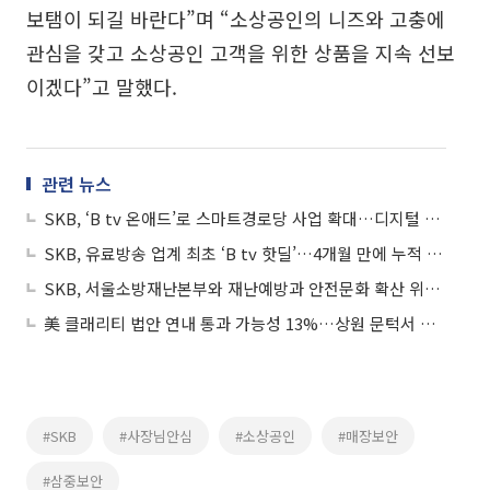
보탬이 되길 바란다”며 “소상공인의 니즈와 고충에
관심을 갖고 소상공인 고객을 위한 상품을 지속 선보
이겠다”고 말했다.
관련 뉴스
SKB, ‘B tv 온애드’로 스마트경로당 사업 확대…디지털 소외 해소
SKB, 유료방송 업계 최초 ‘B tv 핫딜’…4개월 만에 누적 판매 8만건
SKB, 서울소방재난본부와 재난예방과 안전문화 확산 위해 '맞손'
美 클래리티 법안 연내 통과 가능성 13%…상원 문턱서 제동
#SKB
#사장님안심
#소상공인
#매장보안
#삼중보안