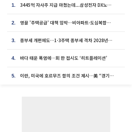
3445억 자사주 지급 마쳤는데...삼성전자 DX노조, 뒤늦은 '떼쓰기 집회'
1.
영끌 '주택공급' 대책 임박⋯비아파트·도심복합까지 총동원
2.
종부세 개편에도…1·3주택 종부세 격차 2028년부터 확대
3.
바다 태운 폭염에…회 한 접시도 ‘히트플레이션’
4.
이란, 미국에 호르무즈 합의 조건 제시…美 “경기 아직 안 끝나” [종합]
5.