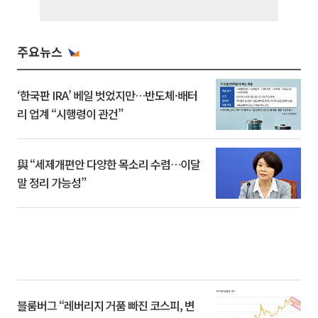
주요뉴스
‘한국판 IRA’ 베일 벗었지만…반도체·배터
리 업계 “시행령이 관건”
與 “세제개편안 다양한 목소리 수렴…이달
말 정리 가능성”
블룸버그 “레버리지 거품 빠진 코스피, 변