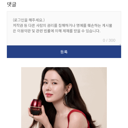
댓글
0 / 300