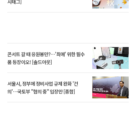
시태그]
콘서트 갈 때 응원봉만?⋯'최애' 위한 필수
품 등장이오! [솔드아웃]
서울시, 정부에 정비사업 규제 완화 '건
의'⋯국토부 "협의 중" 입장만 [종합]