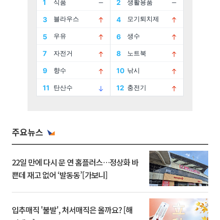
주요뉴스
22일 만에 다시 문 연 홈플러스…정상화 바
쁜데 재고 없어 ‘발동동’[가보니]
입추매직 '불발', 처서매직은 올까요? [해