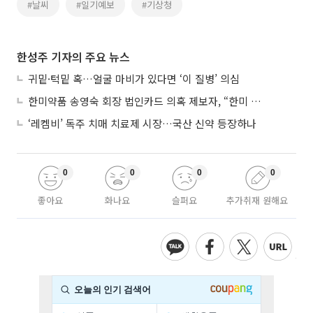
#날씨
#일기예보
#기상청
한성주 기자의 주요 뉴스
귀밑·턱밑 혹…얼굴 마비가 있다면 ‘이 질병’ 의심
한미약품 송영숙 회장 법인카드 의혹 제보자, “한미 잘 되기 바라는 마음”
‘레켐비’ 독주 치매 치료제 시장…국산 신약 등장하나
0
0
0
0
좋아요
화나요
슬퍼요
추가취재 원해요