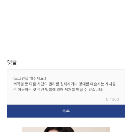
댓글
0 / 300