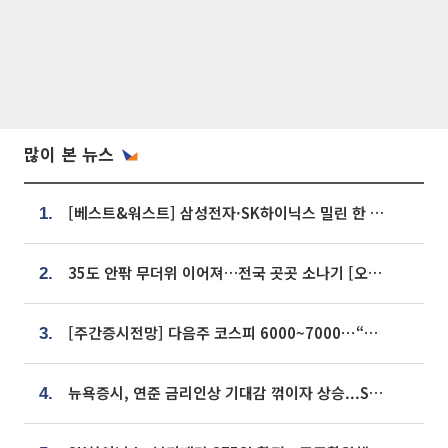
많이 본 뉴스
[베스트&워스트] 삼성전자·SK하이닉스 밀린 한 주…상상인증권은 85% 급등
1.
35도 안팎 무더위 이어져…전국 곳곳 소나기 [오늘 날씨]
2.
[주간증시전망] 다음주 코스피 6000~7000⋯“外人 수급은 정책이 변수”
3.
뉴욕증시, 연준 금리인상 기대감 꺾이자 상승...S&P500 사상 최고치 [종합]
4.