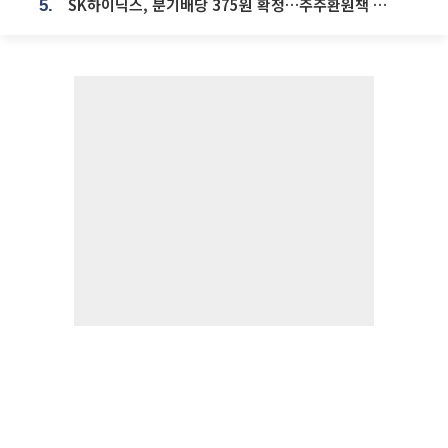
SK하이닉스, 분기배당 375원 확정…주주환원책 9월로 앞당겨 발표
5.