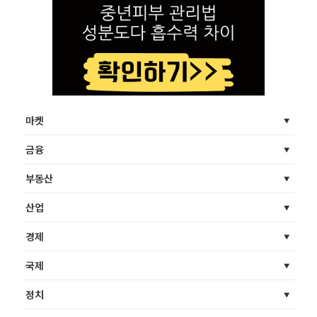
마켓
금융
부동산
산업
경제
국제
정치