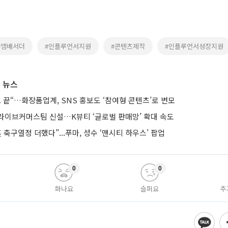
#앰배서더
#인플루언서지원
#콘텐츠제작
#인플루언서성장지원
 뉴스
 끝“…화장품업계, SNS 홍보도 ‘참여형 콘텐츠’로 변모
라이브커머스팀 신설…K뷰티 ‘글로벌 판매망’ 확대 속도
 축구열정 더했다”...푸마, 성수 ‘맨시티 하우스’ 팝업
0
0
화나요
슬퍼요
추