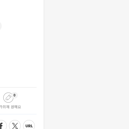
0
가취재 원해요