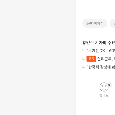
#롯데백화점
황민주 기자의 주요
“보기만 하는 광고
실리콘투, 
단독
“한국적 감성에 英
0
좋아요