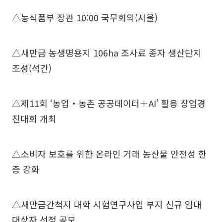
△농식품부 장관 10:00 국무회의(서울)
△새만금 농생명용지 106ha 조사료 종자 생산단지
조성(석간)
△제11회 ‘농업‧농촌 공공데이터＋AI’ 활용 창업경
진대회 개최
△소비자 보호를 위한 온라인 거래 농산물 안전성 한
층 강화
△새만금간척지 대학 시험연구사업 부지 신규 임대
대상자 선정 공모