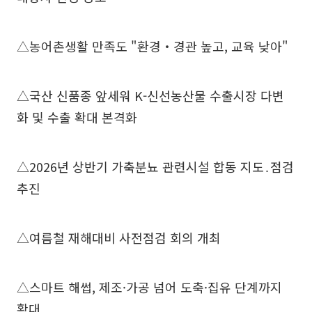
△농어촌생활 만족도 "환경‧경관 높고, 교육 낮아"
△국산 신품종 앞세워 K-신선농산물 수출시장 다변
화 및 수출 확대 본격화
△2026년 상반기 가축분뇨 관련시설 합동 지도․점검
추진
△여름철 재해대비 사전점검 회의 개최
△스마트 해썹, 제조·가공 넘어 도축·집유 단계까지
확대