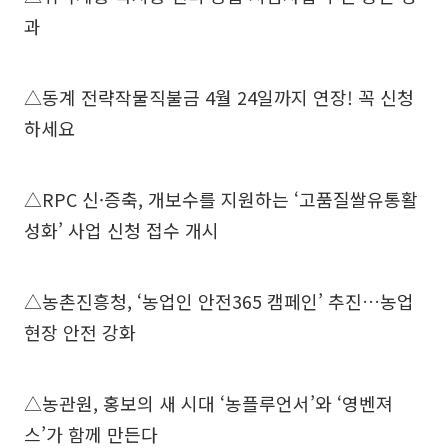
과
△동계 전략작물직불금 4월 24일까지 연장! 꼭 신청
하세요
△RPC 신·증축, 개보수를 지원하는 ‘고품질쌀유통활
성화’ 사업 신청 접수 개시
△농촌진흥청, ‘농업인 안전365 캠페인’ 추진…농업
현장 안전 강화
△농관원, 홍보의 새 시대 ‘농플루언서’와 ‘영벤져
스’가 함께 만든다