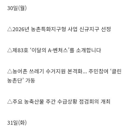
30일(월)
△2026년 농촌특화지구형 사업 신규지구 선정
△제83호 ‘이달의 A-벤처스’를 소개합니다
△농어촌 쓰레기 수거지원 본격화... 주민참여 ‘클린
농촌단’ 가동
△주요 농축산물 주간 수급상황 점검회의 개최
31일(화)