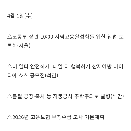
4월 1일(수)
△노동부 장관 10:00 지역고용활성화를 위한 입법 토
론회(서울)
△내 일터 안전하게, 내일 더 행복하게 산재예방 아이
디어 쇼츠 공모전(석간)
△봄철 공장·축사 등 지붕공사 추락주의보 발령(석간)
△2026년 고용보험 부정수급 조사 기본계획