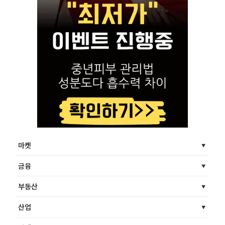
마켓
금융
부동산
산업