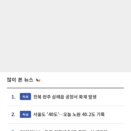
많이 본 뉴스
전북 완주 삼례읍 공장서 화재 발생
속보
1.
서울도 '40도'…오늘 노원 40.2도 기록
속보
2.