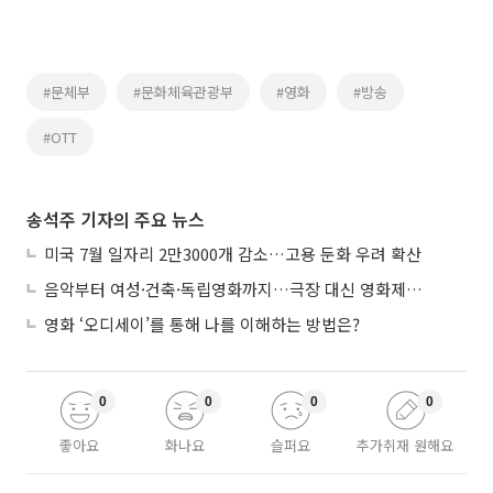
#문체부
#문화체육관광부
#영화
#방송
#OTT
송석주 기자의 주요 뉴스
미국 7월 일자리 2만3000개 감소…고용 둔화 우려 확산
음악부터 여성·건축·독립영화까지…극장 대신 영화제로 즐기는 스크린 여행
영화 ‘오디세이’를 통해 나를 이해하는 방법은?
0
0
0
0
좋아요
화나요
슬퍼요
추가취재 원해요