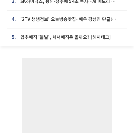
SK하이닉스, 용인·청주에 54조 투자…AI 메모리 생산기지 키운다
3.
'2TV 생생정보' 오늘방송맛집- 배우 강성진 단골! 쌀국수ㆍ푸팟퐁 커리 맛집 '블○○○'
4.
입추매직 '불발', 처서매직은 올까요? [해시태그]
5.