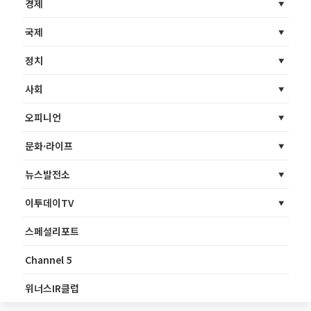
경제
국제
정치
사회
오피니언
문화·라이프
뉴스발전소
이투데이TV
스페셜리포트
Channel 5
위너스IR클럽