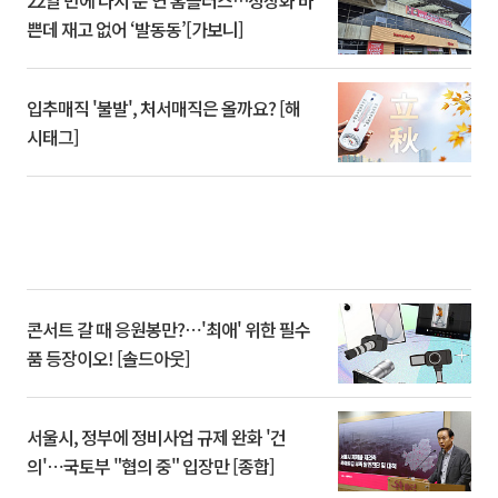
쁜데 재고 없어 ‘발동동’[가보니]
입추매직 '불발', 처서매직은 올까요? [해
시태그]
콘서트 갈 때 응원봉만?⋯'최애' 위한 필수
품 등장이오! [솔드아웃]
서울시, 정부에 정비사업 규제 완화 '건
의'⋯국토부 "협의 중" 입장만 [종합]