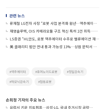
관련 뉴스
류재철 LG전자 사장 “로봇 사업 본격화 원년…액추에이터 B2B 공급 추진”
재영솔루텍, OIS 카메라모듈 구조 혁신 특허 2건 취득…“정밀 액추에이터 기술 경쟁력 강화”
LS증권 “HL만도, 로봇 액추에이터 수주로 밸류에이션 재평가 기대”
美 클래리티 법안 연내 통과 가능성 13%…상원 문턱서 제동
#액추에이터
#휴머노이드로봇
#정밀감속기
#하모닉감속기
#협동로봇
손희정 기자의 주요 뉴스
유럽서 키운 히트펌프…삼성·LG, 국내 주거시장 공략 ‘속도’