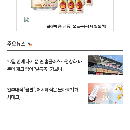
주요뉴스
22일 만에 다시 문 연 홈플러스…정상화 바
쁜데 재고 없어 ‘발동동’[가보니]
입추매직 '불발', 처서매직은 올까요? [해
시태그]