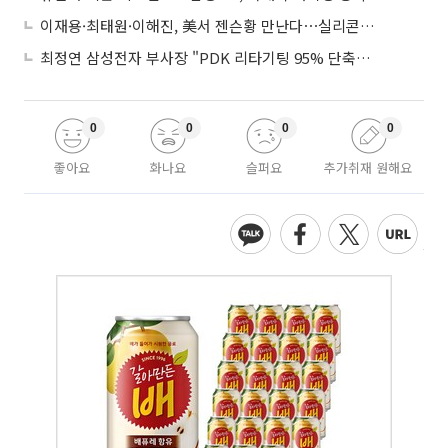
이재용·최태원·이해진, 美서 젠슨황 만난다⋯실리콘밸리 집결하는 AI리더
최정연 삼성전자 부사장 "PDK 리타기팅 95% 단축…에이전트 AI 시범 활용"
0
0
0
0
좋아요
화나요
슬퍼요
추가취재 원해요