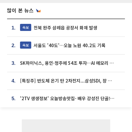
많이 본 뉴스
전북 완주 삼례읍 공장서 화재 발생
속보
1.
서울도 '40도'…오늘 노원 40.2도 기록
속보
2.
SK하이닉스, 용인·청주에 54조 투자…AI 메모리 생산기지 키운다
3.
[특징주] 반도체 온기 탄 2차전지...삼성SDI, 장 초반 7% 넘게 껑충
4.
'2TV 생생정보' 오늘방송맛집- 배우 강성진 단골! 쌀국수ㆍ푸팟퐁 커리 맛집 '블○○○'
5.