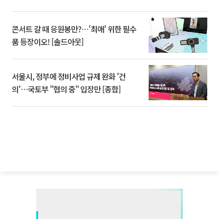
콘서트 갈 때 응원봉만?⋯'최애' 위한 필수
품 등장이오! [솔드아웃]
서울시, 정부에 정비사업 규제 완화 '건
의'⋯국토부 "협의 중" 입장만 [종합]