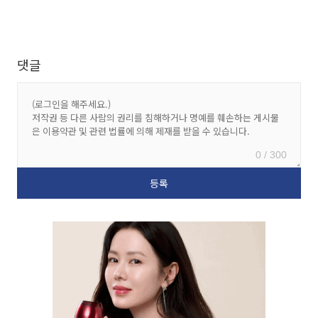
댓글
0 / 300