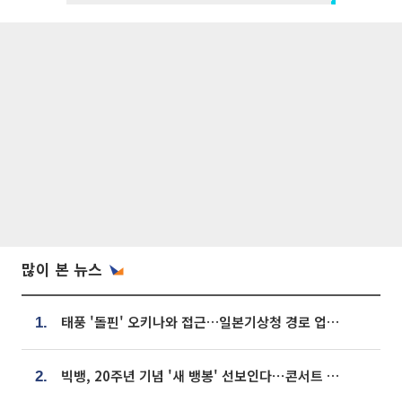
많이 본 뉴스
태풍 '돌핀' 오키나와 접근…일본기상청 경로 업데이트
1.
빅뱅, 20주년 기념 '새 뱅봉' 선보인다⋯콘서트 앞두고 팝업 개최
2.