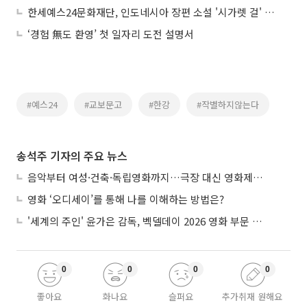
한세예스24문화재단, 인도네시아 장편 소설 '시가렛 걸' 번역∙출간
‘경험 無도 환영’ 첫 일자리 도전 설명서
#예스24
#교보문고
#한강
#작별하지않는다
송석주 기자의 주요 뉴스
음악부터 여성·건축·독립영화까지…극장 대신 영화제로 즐기는 스크린 여행
영화 ‘오디세이’를 통해 나를 이해하는 방법은?
'세계의 주인' 윤가은 감독, 벡델데이 2026 영화 부문 벡델리안 감독 선정
0
0
0
0
좋아요
화나요
슬퍼요
추가취재 원해요