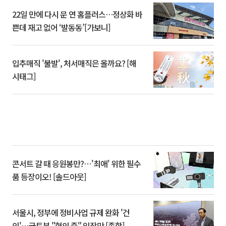
22일 만에 다시 문 연 홈플러스…정상화 바
쁜데 재고 없어 ‘발동동’[가보니]
입추매직 '불발', 처서매직은 올까요? [해
시태그]
콘서트 갈 때 응원봉만?⋯'최애' 위한 필수
품 등장이오! [솔드아웃]
서울시, 정부에 정비사업 규제 완화 '건
의'⋯국토부 "협의 중" 입장만 [종합]