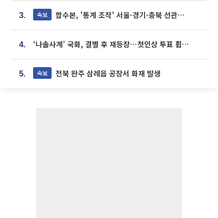
합수본, '통계 조작' 서울·경기·충북 선관위 등 추가 압수수색
속보
3.
‘나솔사계’ 국화, 결별 후 재등장⋯첫인상 투표 휩쓸고 ‘인기녀’ 등극
4.
전북 완주 삼례읍 공장서 화재 발생
속보
5.