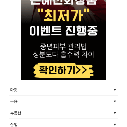
마켓
금융
부동산
산업