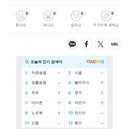
0
0
0
0
좋아요
화나요
슬퍼요
추가취재 원해요