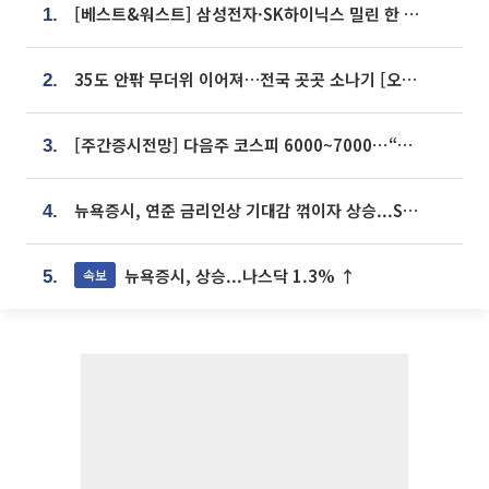
[베스트&워스트] 삼성전자·SK하이닉스 밀린 한 주…상상인증권은 85% 급등
1.
35도 안팎 무더위 이어져…전국 곳곳 소나기 [오늘 날씨]
2.
[주간증시전망] 다음주 코스피 6000~7000⋯“外人 수급은 정책이 변수”
3.
뉴욕증시, 연준 금리인상 기대감 꺾이자 상승...S&P500 사상 최고치 [종합]
4.
뉴욕증시, 상승...나스닥 1.3% ↑
속보
5.