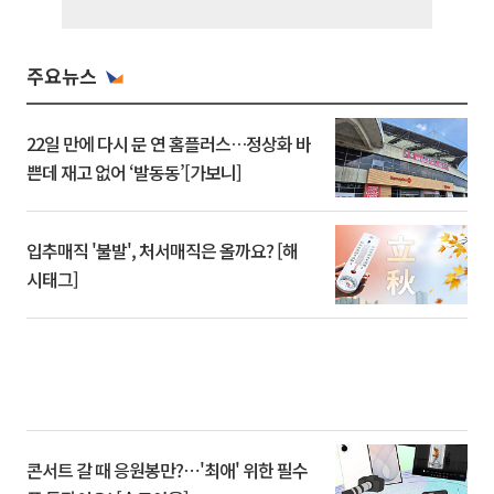
주요뉴스
22일 만에 다시 문 연 홈플러스…정상화 바
쁜데 재고 없어 ‘발동동’[가보니]
입추매직 '불발', 처서매직은 올까요? [해
시태그]
콘서트 갈 때 응원봉만?⋯'최애' 위한 필수