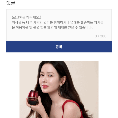
댓글
0 / 300