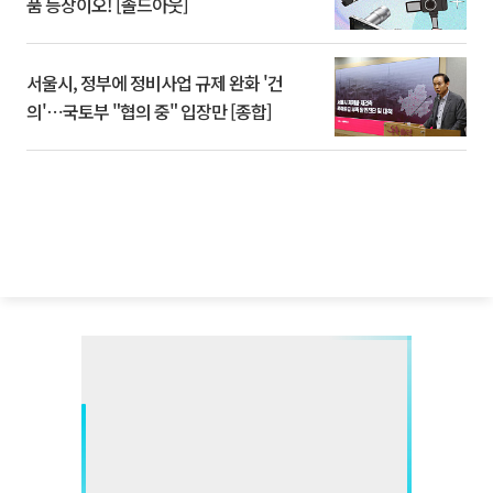
품 등장이오! [솔드아웃]
서울시, 정부에 정비사업 규제 완화 '건
의'⋯국토부 "협의 중" 입장만 [종합]