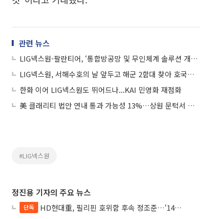
관련 뉴스
LIG넥스원-팔란티어, ‘통합방공망 및 무인체계 솔루션 개발협력 MOU’ 체결
LIG넥스원, 서해수호의 날 앞두고 해군 2함대 찾아 호국영령 추모
한화 이어 LIG넥스원도 뛰어드나...KAI 민영화 재점화
美 클래리티 법안 연내 통과 가능성 13%…상원 문턱서 제동
#LIG넥스원
정진용 기자의 주요 뉴스
HD현대重, 필리핀 호위함 후속 정조준…‘14척+α’ 싹쓸이 노린다
단독