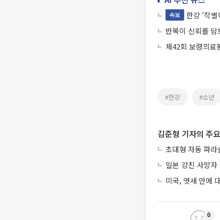
한강 ‘작
속보
반복이 신뢰를 담
제42회 보령의료
#한강
#소년
김준형 기자의 주요
초대형 자동 파라
일본 강진 사망자 
미국, 엿새 만에
0