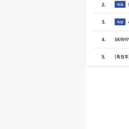
속보
2.
속보
3.
SK하이
4.
[특징주
5.