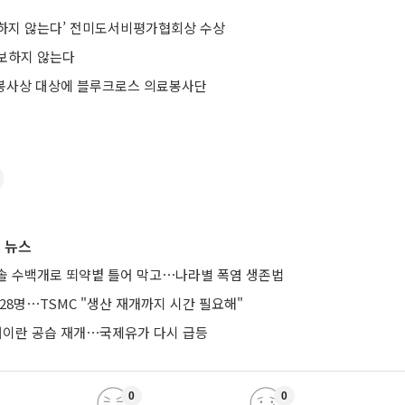
별하지 않는다’ 전미도서비평가협회상 수상
보하지 않는다
봉사상 대상에 블루크로스 의료봉사단
 뉴스
솔 수백개로 뙤약볕 틀어 막고⋯나라별 폭염 생존법
28명⋯TSMC "생산 재개까지 시간 필요해"
 대이란 공습 재개⋯국제유가 다시 급등
0
0