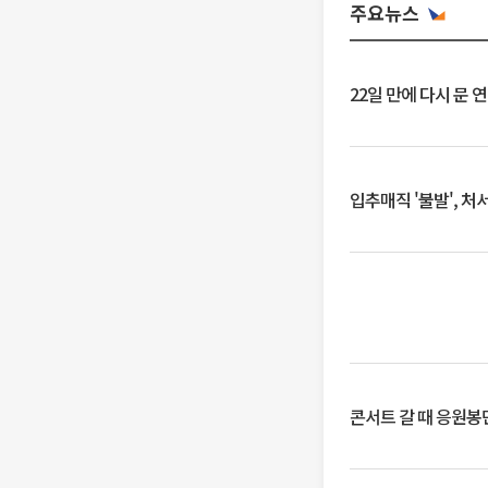
주요뉴스
22일 만에 다시 문 
입추매직 '불발', 처
콘서트 갈 때 응원봉만