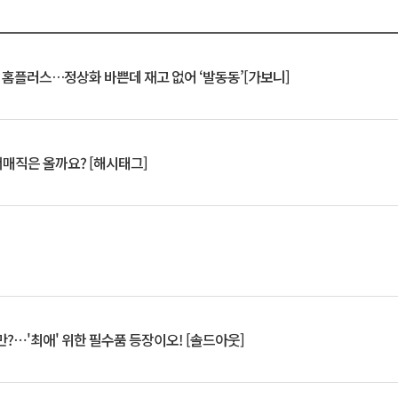
연 홈플러스…정상화 바쁜데 재고 없어 ‘발동동’[가보니]
서매직은 올까요? [해시태그]
?⋯'최애' 위한 필수품 등장이오! [솔드아웃]