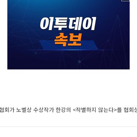
협회가 노벨상 수상작가 한강의 <작별하지 않는다>를 협회