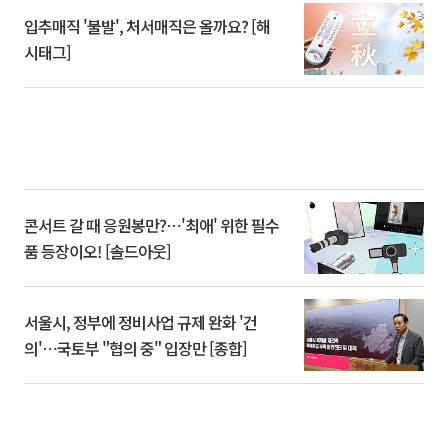
입추매직 '불발', 처서매직은 올까요? [해
시태그]
콘서트 갈 때 응원봉만?⋯'최애' 위한 필수
품 등장이오! [솔드아웃]
서울시, 정부에 정비사업 규제 완화 '건
의'⋯국토부 "협의 중" 입장만 [종합]