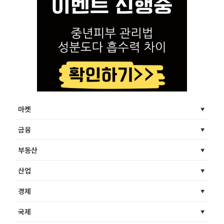
마켓
금융
부동산
산업
경제
국제