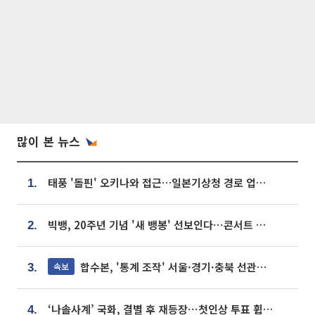
많이 본 뉴스
태풍 '돌핀' 오키나와 접근…일본기상청 경로 업데이트
1.
빅뱅, 20주년 기념 '새 뱅봉' 선보인다⋯콘서트 앞두고 팝업 개최
2.
합수본, '통계 조작' 서울·경기·충북 선관위 등 추가 압수수색
속보
3.
‘나솔사계’ 국화, 결별 후 재등장⋯첫인상 투표 휩쓸고 ‘인기녀’ 등극
4.