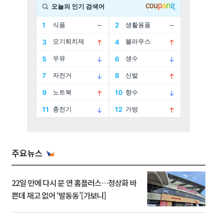
주요뉴스
22일 만에 다시 문 연 홈플러스…정상화 바
쁜데 재고 없어 ‘발동동’[가보니]