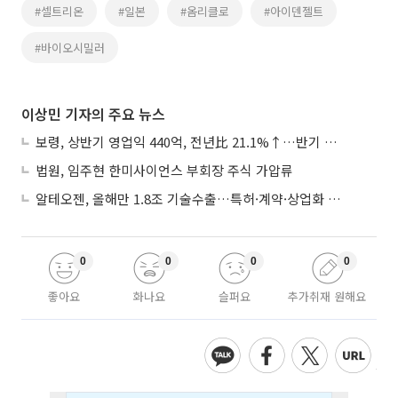
#셀트리온
#일본
#옴리클로
#아이덴젤트
#바이오시밀러
이상민 기자의 주요 뉴스
보령, 상반기 영업익 440억, 전년比 21.1%↑…반기 역대 최대
법원, 임주현 한미사이언스 부회장 주식 가압류
알테오젠, 올해만 1.8조 기술수출…특허·계약·상업화 ‘삼박자’
0
0
0
0
좋아요
화나요
슬퍼요
추가취재 원해요