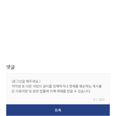
댓글
0 / 300