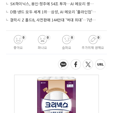
SK하이닉스, 용인·청주에 54조 투자…AI 메모리 생산기지 키운다
D램·낸드 모두 세계 1위…삼성, AI 메모리 '풀라인업'으로 승부
갤럭시 Z 폴드8, 사전판매 144만대 '역대 최대'…7년만에 갤노트10 기록 넘어
0
0
0
0
좋아요
화나요
슬퍼요
추가취재 원해요