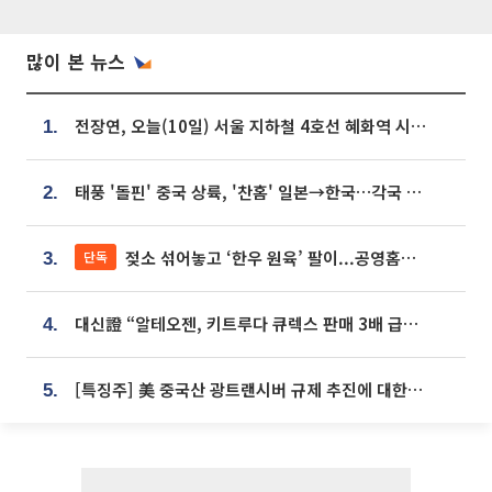
많이 본 뉴스
전장연, 오늘(10일) 서울 지하철 4호선 혜화역 시위…1호선 용산역 무정차
1.
태풍 '돌핀' 중국 상륙, '찬홈' 일본→한국…각국 기상청 예상 경로는?
2.
젖소 섞어놓고 ‘한우 원육’ 팔이...공영홈쇼핑 표기·검증 구멍
단독
3.
대신證 “알테오젠, 키트루다 큐렉스 판매 3배 급증…목표가 41만원 상향”
4.
[특징주] 美 중국산 광트랜시버 규제 추진에 대한광통신 등 광통신株 강세
5.