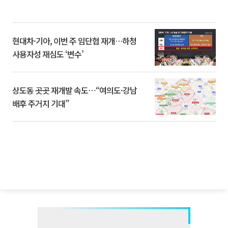
현대차·기아, 이번 주 임단협 재개…하청
사용자성 재심도 ‘변수’
상도동 곳곳 재개발 속도⋯“여의도·강남
배후 주거지 기대”