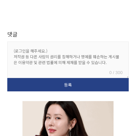
댓글
0 / 300