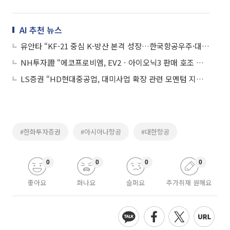
AI 추천 뉴스
유안타 “KF-21 중심 K-방산 본격 성장…한국항공우주·대한항공 최선호주”
NH투자證 “에코프로비엠, EV2ㆍ아이오닉3 판매 호조 수혜 예상⋯하반기 모멘텀 기대”
LS증권 “HD현대중공업, 대미사업 확장 관련 모멘텀 지속⋯조선업종 톱픽”
#한화투자증권
#아시아나항공
#대한항공
0
0
0
0
좋아요
화나요
슬퍼요
추가취재 원해요