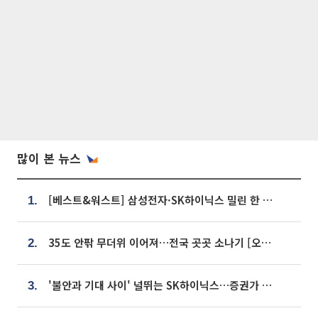
많이 본 뉴스
[베스트&워스트] 삼성전자·SK하이닉스 밀린 한 주…상상인증권은 85% 급등
1.
35도 안팎 무더위 이어져…전국 곳곳 소나기 [오늘 날씨]
2.
'불안과 기대 사이' 널뛰는 SK하이닉스…증권가 "HBM4·LTA 기반 펀터멘털 견고"
3.