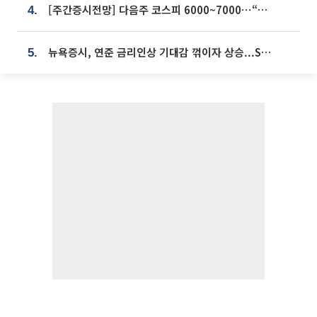
[주간증시전망] 다음주 코스피 6000~7000⋯“外人 수급은 정책이 변수”
4.
뉴욕증시, 연준 금리인상 기대감 꺾이자 상승...S&P500 사상 최고치 [종합]
5.