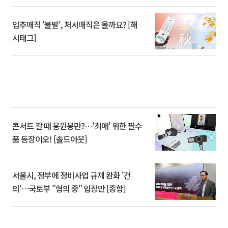
입추매직 '불발', 처서매직은 올까요? [해
시태그]
콘서트 갈 때 응원봉만?⋯'최애' 위한 필수
품 등장이오! [솔드아웃]
서울시, 정부에 정비사업 규제 완화 '건
의'⋯국토부 "협의 중" 입장만 [종합]