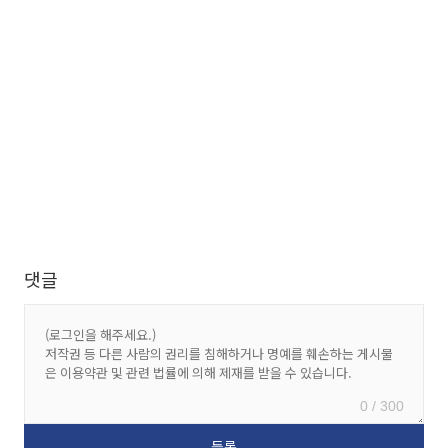
댓글
0 / 300