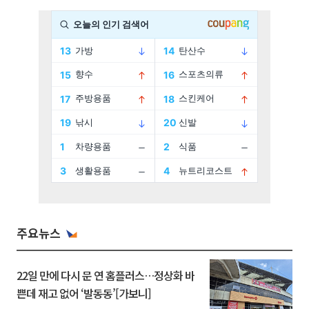
주요뉴스
22일 만에 다시 문 연 홈플러스…정상화 바
쁜데 재고 없어 ‘발동동’[가보니]