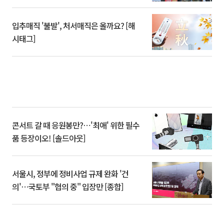
입추매직 '불발', 처서매직은 올까요? [해
시태그]
콘서트 갈 때 응원봉만?⋯'최애' 위한 필수
품 등장이오! [솔드아웃]
서울시, 정부에 정비사업 규제 완화 '건
의'⋯국토부 "협의 중" 입장만 [종합]