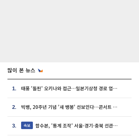
많이 본 뉴스
태풍 '돌핀' 오키나와 접근…일본기상청 경로 업데이트
1.
빅뱅, 20주년 기념 '새 뱅봉' 선보인다⋯콘서트 앞두고 팝업 개최
2.
합수본, '통계 조작' 서울·경기·충북 선관위 등 추가 압수수색
속보
3.