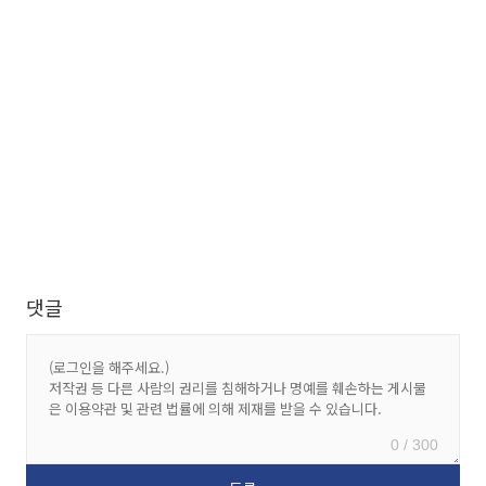
댓글
0 / 300