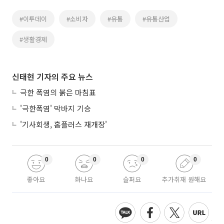
#이투데이
#소비자
#유통
#유통산업
#생활경제
신태현 기자의 주요 뉴스
극한 폭염의 붉은 마침표
'극한폭염' 막바지 기승
'기사회생, 홈플러스 재개장'
0
0
0
0
좋아요
화나요
슬퍼요
추가취재 원해요