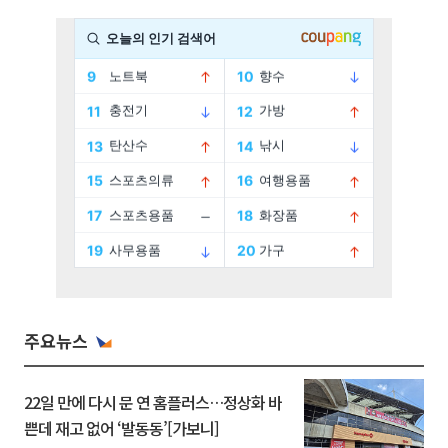
주요뉴스
22일 만에 다시 문 연 홈플러스…정상화 바
쁜데 재고 없어 ‘발동동’[가보니]