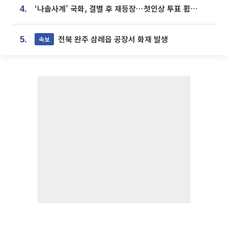
‘나솔사계’ 국화, 결별 후 재등장⋯첫인상 투표 휩쓸고 ‘인기녀’ 등극
4.
전북 완주 삼례읍 공장서 화재 발생
속보
5.