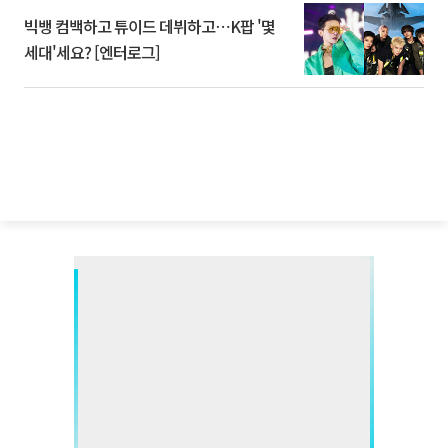
빅뱅 컴백하고 튜이드 데뷔하고⋯K팝 '몇
세대'세요? [엔터로그]