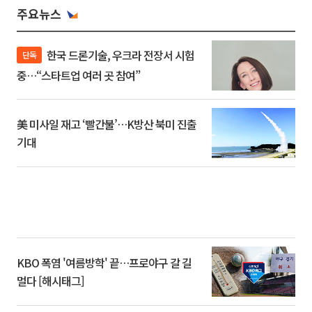
주요뉴스
한국 드론기술, 우크라 전장서 시험
단독
중…“스타트업 여러 곳 참여”
美 미사일 재고 ‘빨간불’…K방산 북미 진출
기대
KBO 폭염 '여름방학' 끝…프로야구 갈 길
멀다 [해시태그]