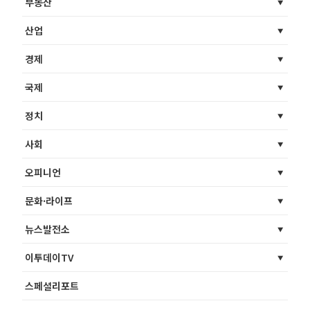
부동산
산업
경제
국제
정치
사회
오피니언
문화·라이프
뉴스발전소
이투데이TV
스페셜리포트