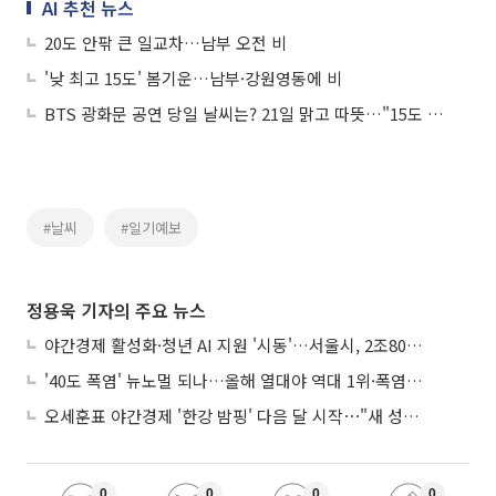
AI 추천 뉴스
20도 안팎 큰 일교차…남부 오전 비
'낮 최고 15도' 봄기운…남부·강원영동에 비
BTS 광화문 공연 당일 날씨는? 21일 맑고 따뜻…"15도 이상 큰 일교차 주의"
#날씨
#일기예보
정용욱 기자의 주요 뉴스
야간경제 활성화·청년 AI 지원 '시동'…서울시, 2조8061억 추경 편성
'40도 폭염' 뉴노멀 되나…올해 열대야 역대 1위·폭염일수 평년 3배 넘어
오세훈표 야간경제 '한강 밤핑' 다음 달 시작⋯"새 성장동력 만들 것"
0
0
0
0