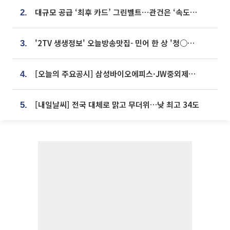
대규모 공급 ‘최후 카드’ 그린벨트⋯관건은 ‘속도’ [주택공급 승부수의 조건]
2.
'2TV 생생정보' 오늘방송맛집- 민어 한 상 '청○○○' vs 전복 한 상 '명○'
3.
[오늘의 주요공시] 삼성바이오에피스·JW중외제약·한미반도체·SK바이오사이언스 등
4.
[내일날씨] 전국 대체로 맑고 무더위…낮 최고 34도
5.