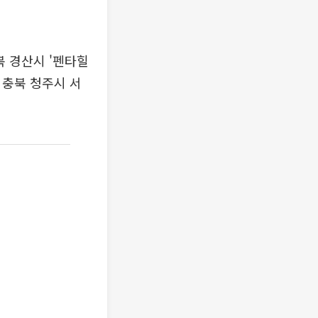
북 경산시 '펜타힐
, 충북 청주시 서