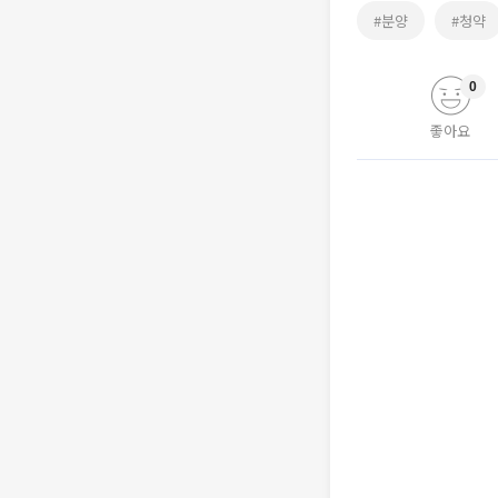
#분양
#청약
0
좋아요