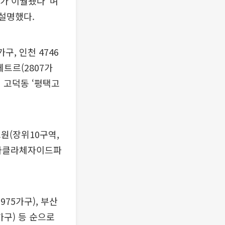
부가 이월됐다”며
 설명했다.
구, 인천 4746
트르(2807가
시 고덕동 ‘평택고
원(장위10구역,
구 ‘라클라체자이드파
975가구), 부산
4가구) 등 순으로