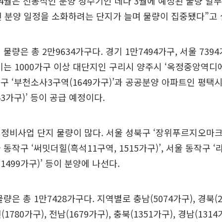
“4월은 전통적인 분양 성수기인 데다 3월에 예정된 물량 일
전 분양 일정을 소화하려는 단지가 늘며 물량이 집중됐다”고
물량은 총 2만9634가구다. 경기 1만7494가구, 서울 7394가
기는 1000가구 이상 대단지인 구리시 양주시 ‘옥정중앙역디에
원미구 ‘부천소사3구역(1649가구)’과 공공분양 아파트인 평택
1443가구)’ 등이 공급 예정이다.
정비사업 단지 물량이 많다. 서울 성북구 ‘장위푸르지오마크
서울 동작구 ‘써밋더힐(흑석11구역, 1515가구)’, 서울 동작
1499가구)’ 등이 분양에 나선다.
량은 총 1만7428가구다. 지역별로 충남(5074가구), 경북(2
전(1780가구), 전남(1679가구), 충북(1351가구), 경남(131