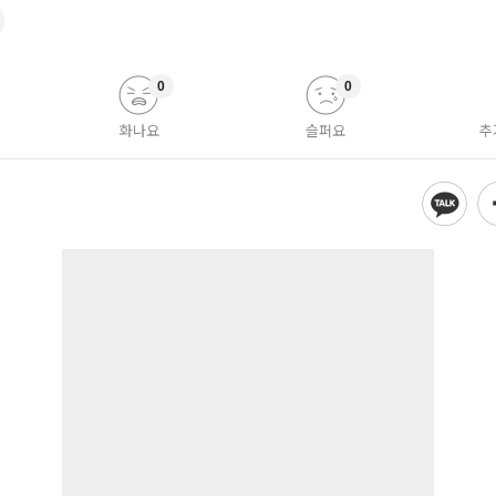
0
0
화나요
슬퍼요
추