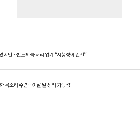
일 벗었지만…반도체·배터리 업계 “시행령이 관건”
한 목소리 수렴…이달 말 정리 가능성”