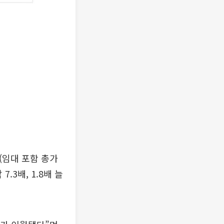
구(임대 포함 총가
.3배, 1.8배 늘