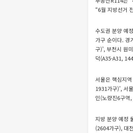
부동산R114는 
“6월 지방선거 
수도권 분양 예정 
가구 순이다. 경
구)’, 부천시 
덕(A35·A31, 
서울은 핵심지역 
1931가구)’, 
인(노량진6구역, 
지방 분양 예정 물
(2604가구), 대