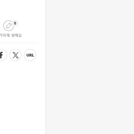
0
가취재 원해요