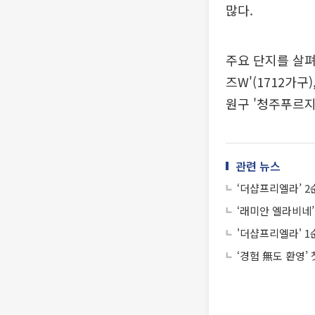
많다.
주요 단지를 살펴
즈W'(1712가구
원구 '청주푸르지
관련 뉴스
‘더샵프리엘라’ 2
‘래미안 엘라비네’
'더샵프리엘라' 1
‘경험 無도 환영’