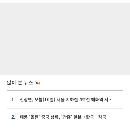
많이 본 뉴스
전장연, 오늘(10일) 서울 지하철 4호선 혜화역 시위…1호선 용산역 무정차
1.
태풍 '돌핀' 중국 상륙, '찬홈' 일본→한국…각국 기상청 예상 경로는?
2.