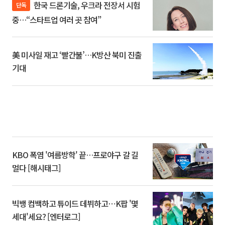
한국 드론기술, 우크라 전장서 시험
단독
중…“스타트업 여러 곳 참여”
美 미사일 재고 ‘빨간불’…K방산 북미 진출
기대
KBO 폭염 '여름방학' 끝…프로야구 갈 길
멀다 [해시태그]
빅뱅 컴백하고 튜이드 데뷔하고⋯K팝 '몇
세대'세요? [엔터로그]