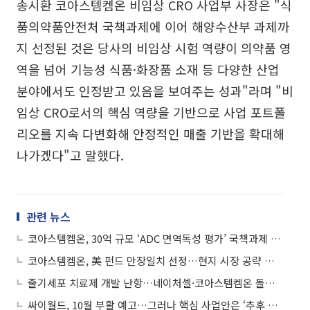
송시환 코아스템켐온 비임상 CRO 사업부 사장은 "식
품의약품안전처 국책과제에 이어 해양수산부 과제까
지 선정된 것은 당사의 비임상 시험 역량이 의약품 영
역을 넘어 기능성 식품·화장품 소재 등 다양한 산업
분야에서도 인정받고 있음을 보여주는 성과"라며 "비
임상 CRO로서의 핵심 역량을 기반으로 사업 포트폴
리오를 지속 다변화해 안정적인 매출 기반을 확대해
나가겠다"고 말했다.
관련 뉴스
코아스템켐온, 30억 규모 ‘ADC 면역독성 평가’ 국책과제 수주
코아스템켐온, 美 펀드 만장일치 선정…현지 시장 공략 가속화
줄기세포 치료제 개발 난항…네이처셀·코아스템켐온 돌파구는?
싸이월드, 10월 부활 예고…그러나 핵심 사업안은 ‘추후 공개’