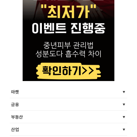
마켓
금융
부동산
산업