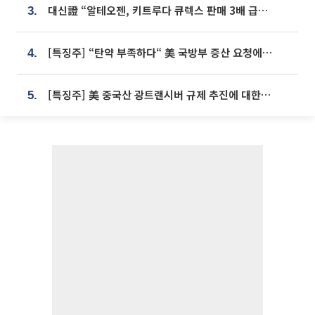
대신證 “알테오젠, 키트루다 큐렉스 판매 3배 급증…목표가 41만원 상향”
3.
[특징주] “탄약 부족하다“ 美 국방부 증산 요청에⋯국내 방산주 급등세
4.
[특징주] 美 중국산 광트랜시버 규제 추진에 대한광통신 등 광통신株 강세
5.