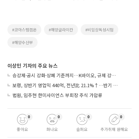
#코아스템켐온
#해양글라이칸
#비임상독성시험
#해양수산부
이상민 기자의 주요 뉴스
승강제·공시 강화·상폐 기준까지…K바이오, 규제 강화에 ‘삼중고’
보령, 상반기 영업익 440억, 전년比 21.1%↑…반기 역대 최대
법원, 임주현 한미사이언스 부회장 주식 가압류
0
0
0
0
좋아요
화나요
슬퍼요
추가취재 원해요