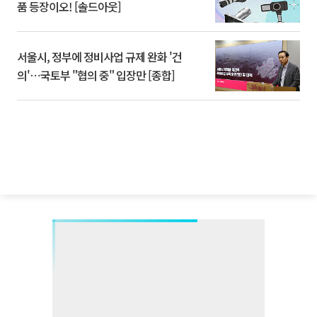
품 등장이오! [솔드아웃]
서울시, 정부에 정비사업 규제 완화 '건
의'⋯국토부 "협의 중" 입장만 [종합]