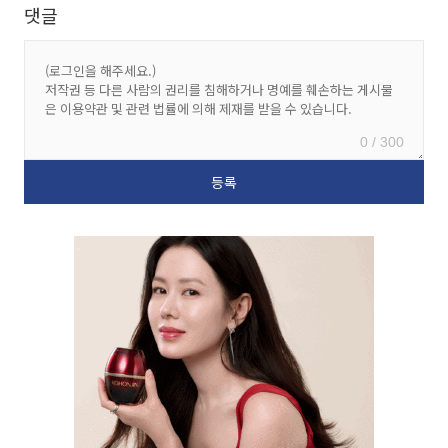
댓글
0 / 300