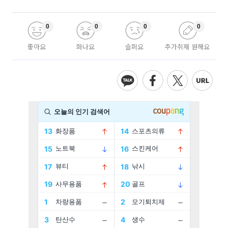
0
0
0
0
좋아요
화나요
슬퍼요
추가취재 원해요