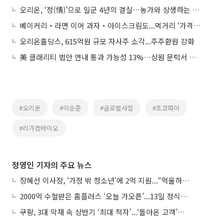
오리온, ‘정(情)’으로 일군 4년의 결실…농가와 상생하는 오리온의 ‘맛있는 나눔’
베이커리‧라면 이어 과자‧아이스크림도...먹거리 ‘가격 인하’ 릴레이(종합)
오리온홀딩스, 615억원 규모 자사주 소각...주주환원 강화
美 클래리티 법안 연내 통과 가능성 13%…상원 문턱서 제동
#오리온
#이승준
#글로벌사업
#초코파이
#리가켐바이오
정영인 기자의 주요 뉴스
장혜선 이사장, ‘가정 밖 청소년’에 2억 지원...“억울하고 아파도 단단해지길”
2000억 수혈받은 홈플러스 ‘오늘 가오픈’...13일 정식 개장 시험대
쿠팡, 3대 악재 속 상반기 ‘최대 적자’...‘돌아온 고객’에 수익성 반등 주목