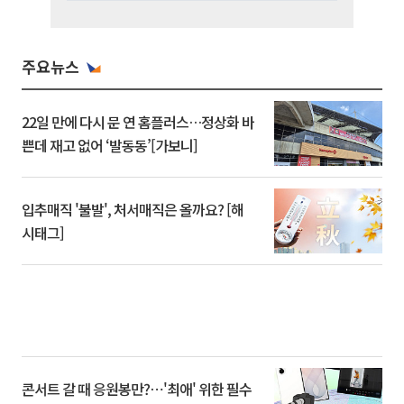
주요뉴스
22일 만에 다시 문 연 홈플러스…정상화 바
쁜데 재고 없어 ‘발동동’[가보니]
입추매직 '불발', 처서매직은 올까요? [해
시태그]
콘서트 갈 때 응원봉만?⋯'최애' 위한 필수