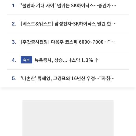
'불안과 기대 사이' 널뛰는 SK하이닉스…증권가 "HBM4·LTA 기반 펀터멘털 견고"
1.
[베스트&워스트] 삼성전자·SK하이닉스 밀린 한 주…상상인증권은 85% 급등
2.
[주간증시전망] 다음주 코스피 6000~7000⋯“外人 수급은 정책이 변수”
3.
뉴욕증시, 상승...나스닥 1.3% ↑
속보
4.
'나혼산' 류혜영, 고경표와 16년산 우정…"자취방서 부모님과 마주쳐"
5.