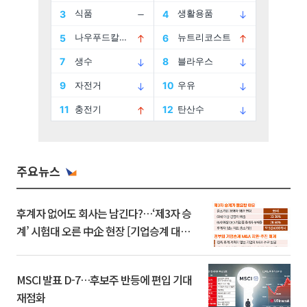
주요뉴스
후계자 없어도 회사는 남긴다?…‘제3자 승
계’ 시험대 오른 中企 현장 [기업승계 대전
환]
MSCI 발표 D-7…후보주 반등에 편입 기대
재점화