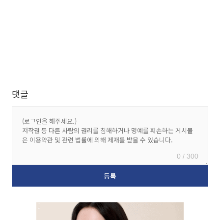
댓글
0 / 300