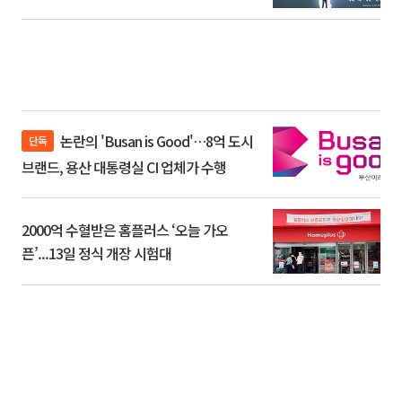
논란의 'Busan is Good'…8억 도시
단독
브랜드, 용산 대통령실 CI 업체가 수행
2000억 수혈받은 홈플러스 ‘오늘 가오
픈’...13일 정식 개장 시험대