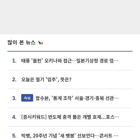
많이 본 뉴스
태풍 '돌핀' 오키나와 접근…일본기상청 경로 업데이트
1.
오늘은 절기 '입추', 뜻은?
2.
합수본, '통계 조작' 서울·경기·충북 선관위 등 추가 압수수색
속보
3.
[증시키워드] 반도체 충격 뚫은 개별 호재...포스코퓨처엠·에코프로·한화솔루션 '눈길'
4.
빅뱅, 20주년 기념 '새 뱅봉' 선보인다⋯콘서트 앞두고 팝업 개최
5.