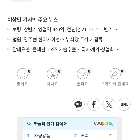
이상민 기자의 주요 뉴스
보령, 상반기 영업익 440억, 전년比 21.1%↑…반기 역대 최대
법원, 임주현 한미사이언스 부회장 주식 가압류
알테오젠, 올해만 1.8조 기술수출…특허·계약·상업화 ‘삼박자’
0
0
0
0
좋아요
화나요
슬퍼요
추가취재 원해요