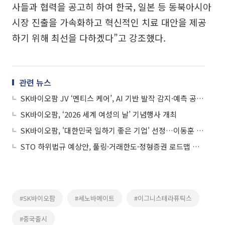
사들과 협력을 공고히 하여 한국, 일본 등 동북아시아
시장 진출을 가속화하고 혁신적인 치료 대안을 제공
하기 위해 최선을 다하겠다”고 강조했다.
관련 뉴스
SK바이오팜 JV ‘멘티스 케어’, AI 기반 발작 감지·예측 공동 연구 착수
SK바이오팜, ‘2026 세계 여성의 날’ 기념행사 개최
SK바이오팜, '대한민국 일하기 좋은 기업' 선정…이동훈 사장 2년 연속 '존경받는 CEO' 수상
STO 하위법규 예상안, 풀링·거래한도·정형증권 로드맵 제시
#SK바이오팜
#세노바메이트
#이그니스테라퓨틱스
#중국출시