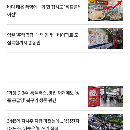
바다 태운 폭염에…회 한 접시도 ‘히트플레
이션’
영끌 '주택공급' 대책 임박⋯비아파트·도
심복합까지 총동원
‘회생 D-3주’ 홈플러스, 영업 재개에도 ‘상
품 공급망’ 복구가 생존 관건
3445억 자사주 지급 마쳤는데...삼성전자
DX노조, 뒤늦은 '떼쓰기 집회'