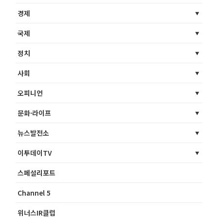
경제
국제
정치
사회
오피니언
문화·라이프
뉴스발전소
이투데이TV
스페셜리포트
Channel 5
위너스IR클럽