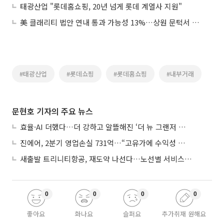
태광산업 "롯데홈쇼핑, 20년 넘게 롯데 계열사 지원"
美 클래리티 법안 연내 통과 가능성 13%…상원 문턱서 제동
#태광산업
#롯데쇼핑
#롯데홈쇼핑
#내부거래
문현호 기자의 주요 뉴스
효율·AI 더했다…더 강하고 알뜰해진 ‘더 뉴 그랜저 하이브리드’
진에어, 2분기 영업손실 731억…“고유가에 수익성 악화”
새출발 트리니티항공, 재도약 나선다…노선별 서비스 차별화
0
0
0
0
좋아요
화나요
슬퍼요
추가취재 원해요