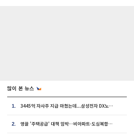
많이 본 뉴스
3445억 자사주 지급 마쳤는데...삼성전자 DX노조, 뒤늦은 '떼쓰기 집회'
1.
영끌 '주택공급' 대책 임박⋯비아파트·도심복합까지 총동원
2.