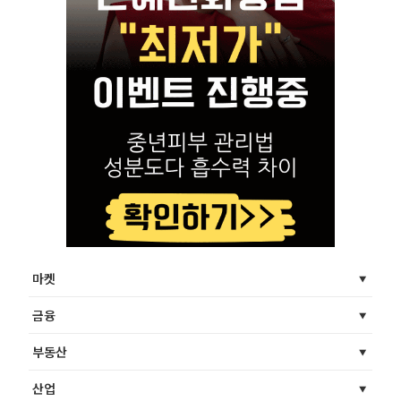
마켓
금융
부동산
산업