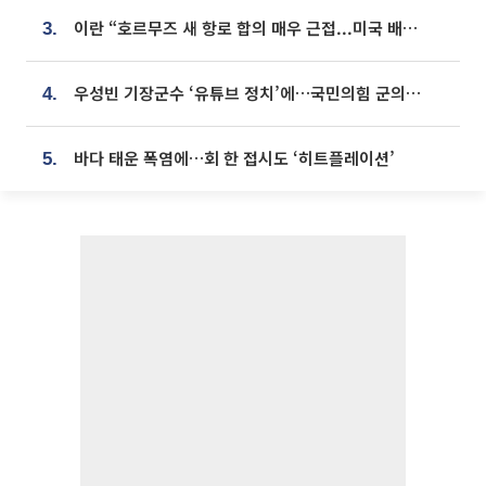
이란 “호르무즈 새 항로 합의 매우 근접...미국 배상 먼저”
3.
우성빈 기장군수 ‘유튜브 정치’에…국민의힘 군의원들 집단 반발
4.
바다 태운 폭염에…회 한 접시도 ‘히트플레이션’
5.