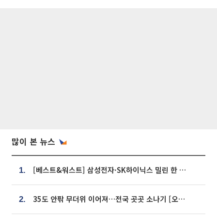
많이 본 뉴스
[베스트&워스트] 삼성전자·SK하이닉스 밀린 한 주…상상인증권은 85% 급등
1.
35도 안팎 무더위 이어져…전국 곳곳 소나기 [오늘 날씨]
2.