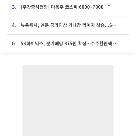
[주간증시전망] 다음주 코스피 6000~7000⋯“外人 수급은 정책이 변수”
3.
뉴욕증시, 연준 금리인상 기대감 꺾이자 상승...S&P500 사상 최고치 [종합]
4.
SK하이닉스, 분기배당 375원 확정…주주환원책 9월로 앞당겨 발표
5.