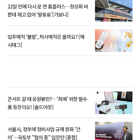
22일 만에 다시 문 연 홈플러스…정상화 바
쁜데 재고 없어 ‘발동동’[가보니]
입추매직 '불발', 처서매직은 올까요? [해
시태그]
콘서트 갈 때 응원봉만?⋯'최애' 위한 필수
품 등장이오! [솔드아웃]
서울시, 정부에 정비사업 규제 완화 '건
의'⋯국토부 "협의 중" 입장만 [종합]