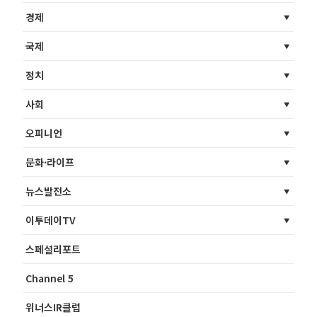
경제
국제
정치
사회
오피니언
문화·라이프
뉴스발전소
이투데이TV
스페셜리포트
Channel 5
위너스IR클럽