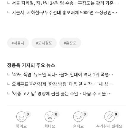
서울 지하철, 지난해 24억 명 수송⋯혼잡도는 관리 기준 내 유지
서울시, 지하철·구두수선대 홍보매체 5000면 소상공인·단체에 개방
#서울시
#도시철도
#혼잡도
정용욱 기자의 주요 뉴스
'40도 폭염' 뉴노멀 되나…올해 열대야 역대 1위·폭염일수 평년 3배 넘어
오세훈표 야간경제 '한강 밤핑' 다음 달 시작⋯"새 성장동력 만들 것"
'이중 고기압' 영향에 펄펄 끓는 주말…다음 주 서울 포함 서쪽이 더 덥다
0
0
0
0
좋아요
화나요
슬퍼요
추가취재 원해요