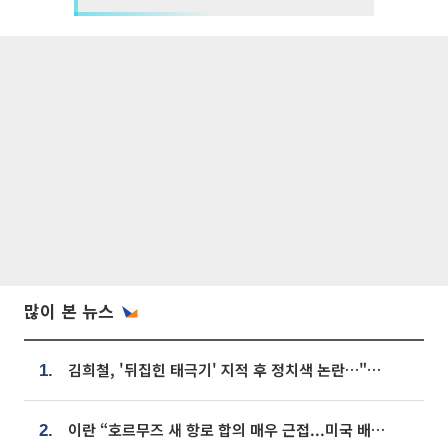
많이 본 뉴스
김희철, '뒤집힌 태극기' 지적 후 정치색 논란…"좌우 떠나 우리나라 국기"
1.
이란 “호르무즈 새 항로 합의 매우 근접...미국 배상 먼저”
2.