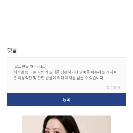
댓글
0 / 300