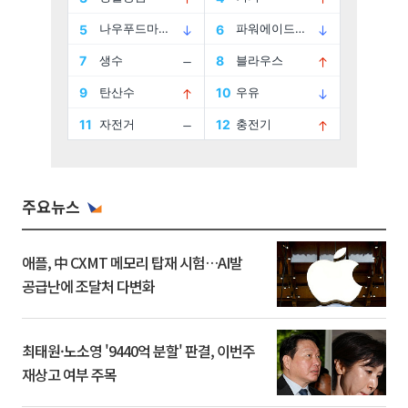
주요뉴스
애플, 中 CXMT 메모리 탑재 시험…AI발
공급난에 조달처 다변화
최태원·노소영 '9440억 분할' 판결, 이번주
재상고 여부 주목