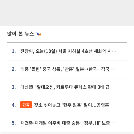
많이 본 뉴스
전장연, 오늘(10일) 서울 지하철 4호선 혜화역 시위…1호선 용산역 무정차
1.
태풍 '돌핀' 중국 상륙, '찬홈' 일본→한국…각국 기상청 예상 경로는?
2.
대신證 “알테오젠, 키트루다 큐렉스 판매 3배 급증…목표가 41만원 상향”
3.
젖소 섞어놓고 ‘한우 원육’ 팔이...공영홈쇼핑 표기·검증 구멍
단독
4.
재건축·재개발 이주비 대출 숨통…정부, HF 보증 신설 추진
5.