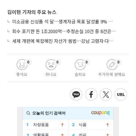
김이현 기자의 주요 뉴스
미소금융 신상품 석 달⋯생계자금 목표 달성률 9% 그쳐
회수 포기한 돈 1조2000억⋯추정손실 10건 중 8건은 기업대출
세제 개편에 복잡해진 자산가 셈법⋯강남 고령자·다주택자 ‘자산재편 고심’
0
0
0
0
좋아요
화나요
슬퍼요
추가취재 원해요