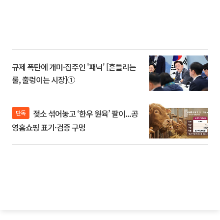
규제 폭탄에 개미·집주인 '패닉' [흔들리는
룰, 출렁이는 시장]①
젖소 섞어놓고 ‘한우 원육’ 팔이...공
단독
영홈쇼핑 표기·검증 구멍