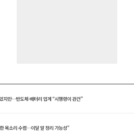
일 벗었지만…반도체·배터리 업계 “시행령이 관건”
한 목소리 수렴…이달 말 정리 가능성”