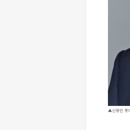
▲신동빈 롯