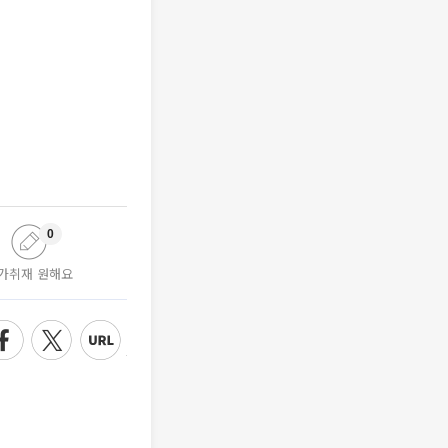
0
가취재 원해요