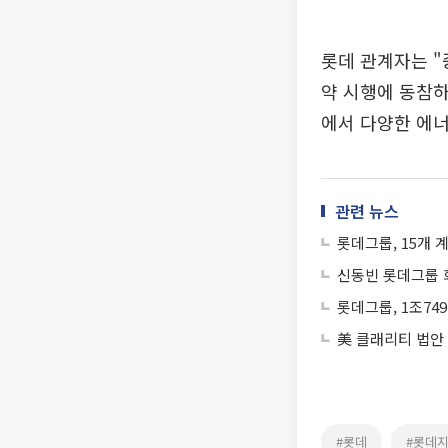
롯데 관계자는 "
약 시행에 동참하
에서 다양한 에너
관련 뉴스
롯데그룹, 15개 
신동빈 롯데그룹 
롯데그룹, 1조74
美 클래리티 법안
#롯데
#롯데