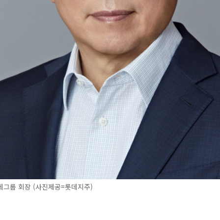
데그룹 회장 (사진제공=롯데지주)