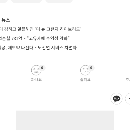
 뉴스
더 강하고 알뜰해진 ‘더 뉴 그랜저 하이브리드’
업손실 731억…“고유가에 수익성 악화”
공, 재도약 나선다…노선별 서비스 차별화
0
0
화나요
슬퍼요
추