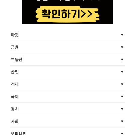
마켓
금융
부동산
산업
경제
국제
정치
사회
오피니언