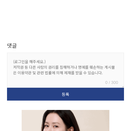
댓글
0 / 300