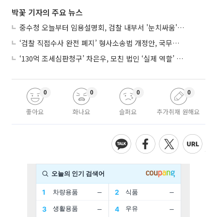
박꽃 기자의 주요 뉴스
중수청 오늘부터 임용설명회, 검찰 내부서 '눈치싸움' 기류변화도
‘검찰 직접수사 완전 폐지’ 형사소송법 개정안, 국무회의 통과
‘130억 조세심판청구’ 차은우, 모친 법인 ‘실제 역할’ 다툴 듯
0
0
0
0
좋아요
화나요
슬퍼요
추가취재 원해요