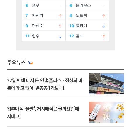
주요뉴스
22일 만에 다시 문 연 홈플러스…정상화 바
쁜데 재고 없어 ‘발동동’[가보니]
입추매직 '불발', 처서매직은 올까요? [해
시태그]