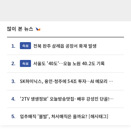
많이 본 뉴스
전북 완주 삼례읍 공장서 화재 발생
속보
1.
서울도 '40도'…오늘 노원 40.2도 기록
속보
2.
SK하이닉스, 용인·청주에 54조 투자…AI 메모리 생산기지 키운다
3.
'2TV 생생정보' 오늘방송맛집- 배우 강성진 단골! 쌀국수ㆍ푸팟퐁 커리 맛집 '블○○○'
4.
입추매직 '불발', 처서매직은 올까요? [해시태그]
5.