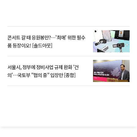
콘서트 갈 때 응원봉만?⋯'최애' 위한 필수
품 등장이오! [솔드아웃]
서울시, 정부에 정비사업 규제 완화 '건
의'⋯국토부 "협의 중" 입장만 [종합]