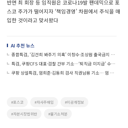
반면 최 회장 등 임직원은 코로나19발 팬데믹으로 포
스코 주가가 떨어지자 ‘책임경영’ 차원에서 주식을 매
입한 것이라고 맞서왔다
AI 추천 뉴스
종합특검, ‘김건희 봐주기 의혹’ 이창수·조상원 출국금지 조치
특검, 쿠팡CFS 대표·검찰 간부 기소…‘퇴직금 미지급’ 수사 90일 종료
쿠팡 상설특검, 엄희준·김동희 검사 직권남용 기소… 엄 검사 “오늘 입장 밝힐 것”
#포스코
#자사주매입
#미공개정보
#자본시장법위반
#불기소처분