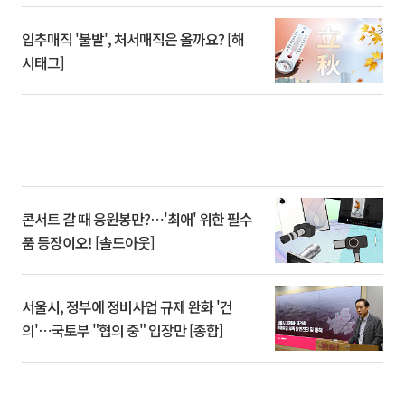
입추매직 '불발', 처서매직은 올까요? [해
시태그]
콘서트 갈 때 응원봉만?⋯'최애' 위한 필수
품 등장이오! [솔드아웃]
서울시, 정부에 정비사업 규제 완화 '건
의'⋯국토부 "협의 중" 입장만 [종합]