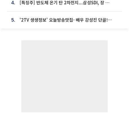
[특징주] 반도체 온기 탄 2차전지...삼성SDI, 장 초반 7% 넘게 껑충
4.
'2TV 생생정보' 오늘방송맛집- 배우 강성진 단골! 쌀국수ㆍ푸팟퐁 커리 맛집 '블○○○'
5.