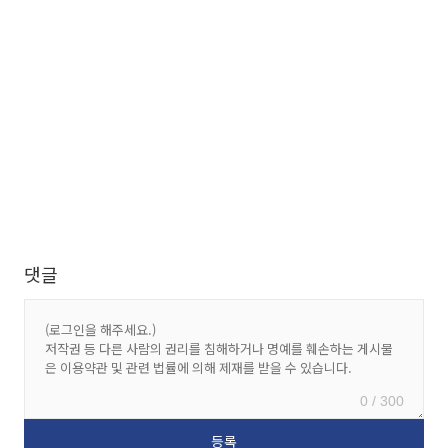
댓글
0 / 300