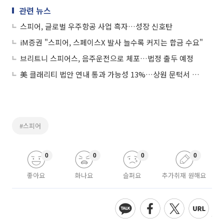
관련 뉴스
스피어, 글로벌 우주항공 사업 흑자…성장 신호탄
iM증권 "스피어, 스페이스X 발사 늘수록 커지는 합금 수요"
브리트니 스피어스, 음주운전으로 체포…법정 출두 예정
美 클래리티 법안 연내 통과 가능성 13%…상원 문턱서 제동
#스피어
0
0
0
0
좋아요
화나요
슬퍼요
추가취재 원해요