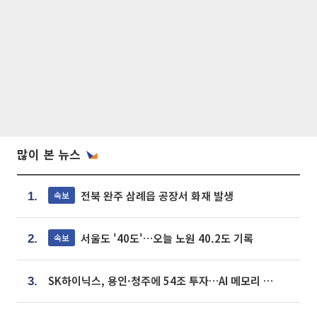
많이 본 뉴스
전북 완주 삼례읍 공장서 화재 발생
속보
1.
서울도 '40도'…오늘 노원 40.2도 기록
속보
2.
SK하이닉스, 용인·청주에 54조 투자…AI 메모리 생산기지 키운다
3.