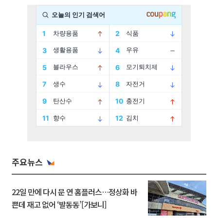
주요뉴스
22일 만에 다시 문 연 홈플러스…정상화 바
쁜데 재고 없어 ‘발동동’[가보니]