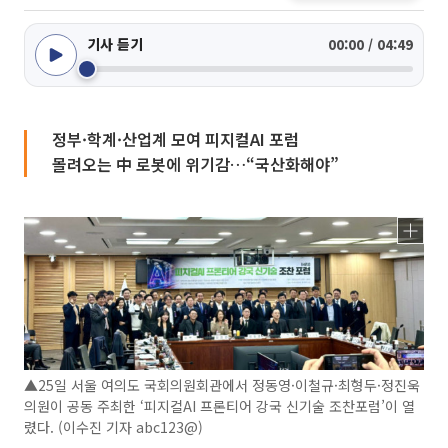
기사 듣기
00:00 / 04:49
정부·학계·산업계 모여 피지컬AI 포럼
몰려오는 中 로봇에 위기감…“국산화해야”
▲25일 서울 여의도 국회의원회관에서 정동영·이철규·최형두·정진욱
의원이 공동 주최한 ‘피지컬AI 프론티어 강국 신기술 조찬포럼’이 열
렸다. (이수진 기자 abc123@)