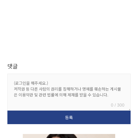
댓글
0 / 300