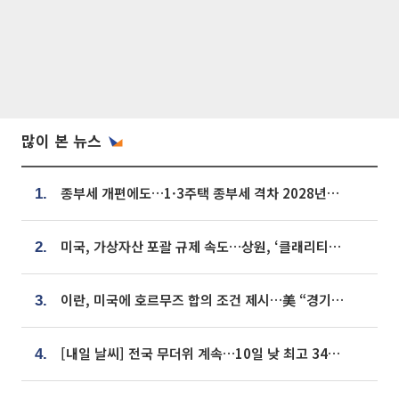
많이 본 뉴스
종부세 개편에도…1·3주택 종부세 격차 2028년부터 확대
1.
미국, 가상자산 포괄 규제 속도…상원, ‘클래리티법’ 9월 절차투표 추진
2.
이란, 미국에 호르무즈 합의 조건 제시…美 “경기 아직 안 끝나” [종합]
3.
[내일 날씨] 전국 무더위 계속…10일 낮 최고 34도 육박
4.