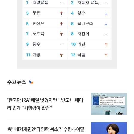
주요뉴스
‘한국판 IRA’ 베일 벗었지만…반도체·배터
리 업계 “시행령이 관건”
與 “세제개편안 다양한 목소리 수렴…이달