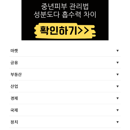
마켓
금융
부동산
산업
경제
국제
정치