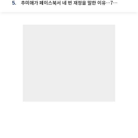
추미애가 페이스북서 네 번 재정을 말한 이유…7700억 추경 열쇠는 도의회에
5.