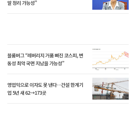
말 정리 가능성”
블룸버그 “레버리지 거품 빠진 코스피, 변
동성 최악 국면 지났을 가능성”
영업익으로 이자도 못 낸다…건설 한계기
업 5년 새 62→173곳