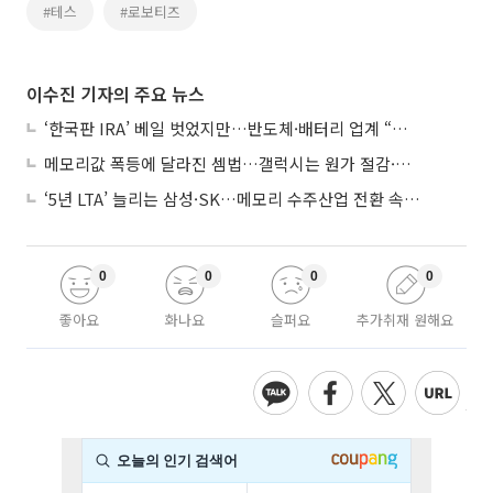
#테스
#로보티즈
이수진 기자의 주요 뉴스
‘한국판 IRA’ 베일 벗었지만…반도체·배터리 업계 “시행령이 관건”
메모리값 폭등에 달라진 셈법…갤럭시는 원가 절감·아이폰은 서비스 확대
‘5년 LTA’ 늘리는 삼성·SK…메모리 수주산업 전환 속 다른 셈법
0
0
0
0
좋아요
화나요
슬퍼요
추가취재 원해요